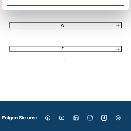
V
W
Z
Folgen Sie uns: