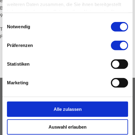
Bauteil C, 2. OG
weiteren Daten zusammen, die Sie ihnen bereitgestellt
Breslauer Str. 201
haben oder die sie im Rahmen Ihrer Nutzung der Dienste
90471 Nürnberg
gesammelt haben.
Einwilligungsauswahl
Notwendig
Telefon:
+49 (0) 911 398-7540
Fax: +49 (0) 911 398-7544
Präferenzen
Anfahrt
Statistiken
Marketing
Karte
Alle zulassen
Auswahl erlauben