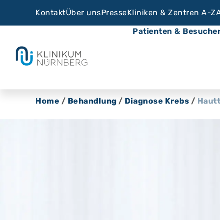
Kontakt
Über uns
Presse
Kliniken & Zentren A-Z
Patienten & Besuche
Home
/
Behandlung
/
Diagnose Krebs
/
Haut