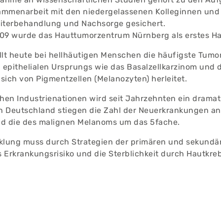
mmenarbeit mit den niedergelassenen Kolleginnen und K
iterbehandlung und Nachsorge gesichert.
09 wurde das Hauttumorzentrum Nürnberg als erstes Hau
llt heute bei hellhäutigen Menschen die häufigste Tumo
epithelialen Ursprungs wie das Basalzellkarzinom und 
sich von Pigmentzellen (Melanozyten) herleitet.
chen Industrienationen wird seit Jahrzehnten ein dram
In Deutschland stiegen die Zahl der Neuerkrankungen an
nd die des malignen Melanoms um das 5fache.
cklung muss durch Strategien der primären und sekund
as Erkrankungsrisiko und die Sterblichkeit durch Hautkre