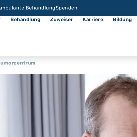
Ambulante Behandlung
Spenden
r
Behandlung
Zuweiser
Karriere
Bildung
tumorzentrum