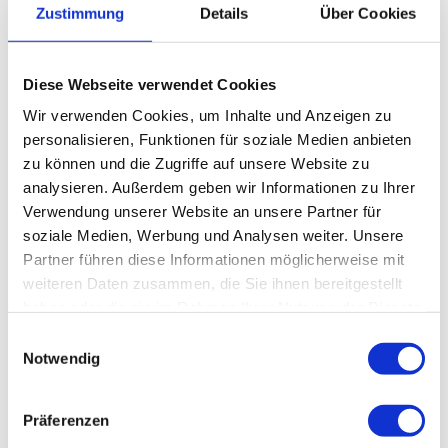
Zustimmung
Details
Über Cookies
Diese Webseite verwendet Cookies
Wir verwenden Cookies, um Inhalte und Anzeigen zu
personalisieren, Funktionen für soziale Medien anbieten
zu können und die Zugriffe auf unsere Website zu
analysieren. Außerdem geben wir Informationen zu Ihrer
So erreichen Sie uns
Verwendung unserer Website an unsere Partner für
soziale Medien, Werbung und Analysen weiter. Unsere
Klinikum Nürnberg Campus Nord
Partner führen diese Informationen möglicherweise mit
Prof.-Ernst-Nathan-Straße 1
weiteren Daten zusammen, die Sie ihnen bereitgestellt
90419 Nürnberg
haben oder die sie im Rahmen Ihrer Nutzung der Dienste
gesammelt haben.
Einwilligungsauswahl
Erreichbarkeit Sekretariat: Montag - Freitag: 8.00 -
Notwendig
13.00 Uhr
Tel.
+49 (0) 911 398-2015
Präferenzen
Fax +49 (0) 911 398-2562