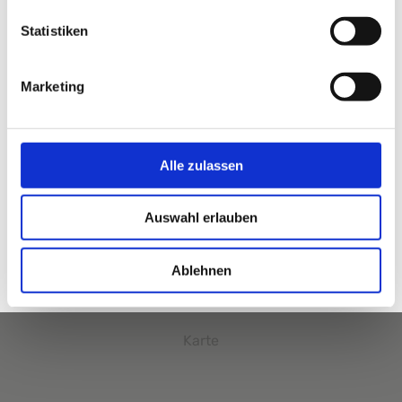
E-Mail:
SPN.Sozialarbeit@klinikum-nuernberg.de
Statistiken
Klinikum Nürnberg Campus Süd
Breslauer Straße 201
Marketing
90471 Nürnberg
Erreichbarkeit Sekretariat: Montag - Freitag: 8.00 -
13.00 Uhr
Alle zulassen
Tel.
+49 (0) 911 398-5080
Auswahl erlauben
Fax +49 (0) 911 398-5081
E-Mail:
SPN.Sozialarbeit@klinikum-nuernberg.de
Ablehnen
Karte