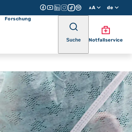
A
de
A
Forschung
Notfallservice
Suche