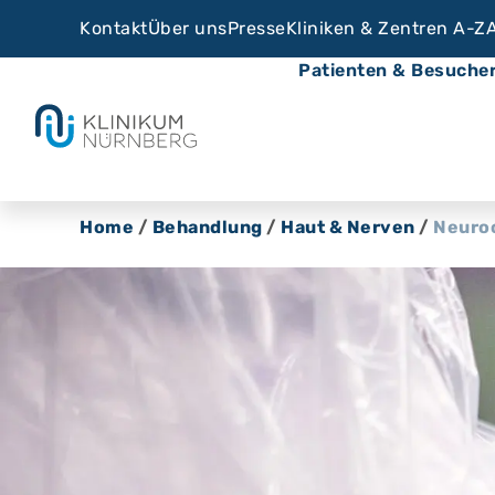
Kontakt
Über uns
Presse
Kliniken & Zentren A-Z
Patienten & Besuche
Home
/
Behandlung
/
Haut & Nerven
/
Neuro