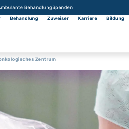
Ambulante Behandlung
Spenden
r
Behandlung
Zuweiser
Karriere
Bildung
onkologisches Zentrum