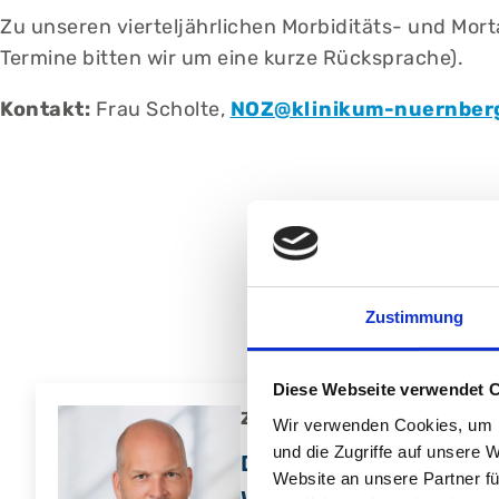
Zu unseren vierteljährlichen Morbiditäts- und Morta
Termine bitten wir um eine kurze Rücksprache).
Kontakt:
Frau Scholte,
NOZ@klinikum-nuernber
Zustimmung
Diese Webseite verwendet 
Zentrumskoordinator
Wir verwenden Cookies, um I
und die Zugriffe auf unsere 
Dr. med. Jens
Website an unsere Partner fü
Weigel, MHBA