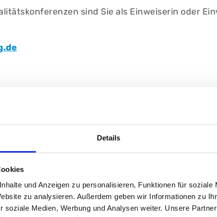
litätskonferenzen sind Sie als Einweiserin oder Ein
g.de
Ansprechpartner
Details
Cookies
Ärztliche Leitung
nhalte und Anzeigen zu personalisieren, Funktionen für soziale
Neuroonkologisches
Website zu analysieren. Außerdem geben wir Informationen zu I
Zentrum
r soziale Medien, Werbung und Analysen weiter. Unsere Partner