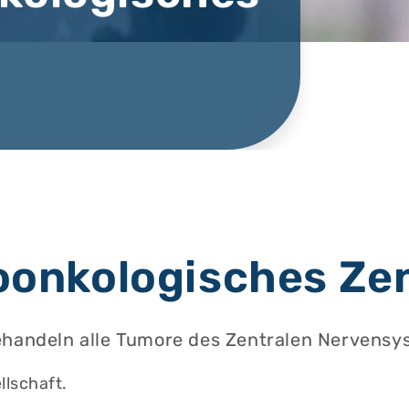
m
oonkologisches Ze
ehandeln alle Tumore des Zentralen Nervensy
lschaft.