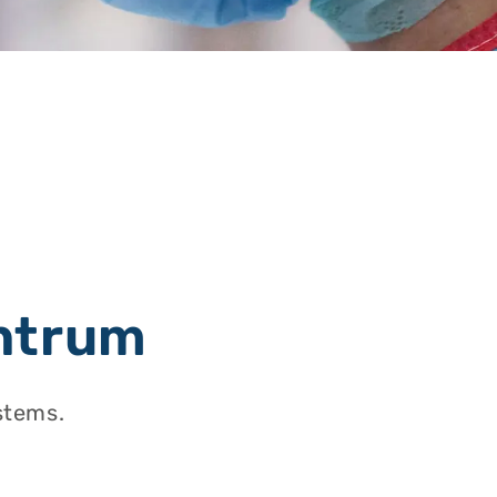
ntrum
stems.