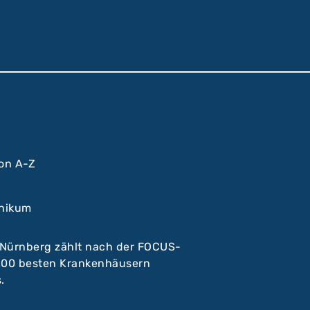
von A-Z
inikum
 Nürnberg zählt nach der FOCUS-
 100 besten Krankenhäusern
.