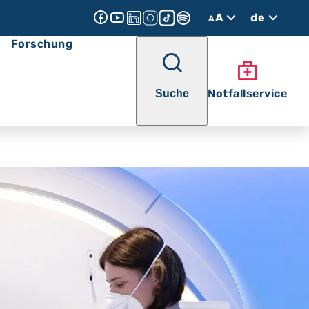
A
de
A
Forschung
Notfallservice
Suche