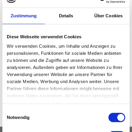
Adresse
Zustimmung
Details
Über Cookies
Klinikum Nürnberg, Campus Süd
Breslauer Str. 201
90471 Nürnberg
Diese Webseite verwendet Cookies
Wir verwenden Cookies, um Inhalte und Anzeigen zu
Haus: Haus F
personalisieren, Funktionen für soziale Medien anbieten
Stockwerk: 1. OG
zu können und die Zugriffe auf unsere Website zu
analysieren. Außerdem geben wir Informationen zu Ihrer
Anmelden
Verwendung unserer Website an unsere Partner für
soziale Medien, Werbung und Analysen weiter. Unsere
Partner führen diese Informationen möglicherweise mit
weiteren Daten zusammen, die Sie ihnen bereitgestellt
haben oder die sie im Rahmen Ihrer Nutzung der Dienste
gesammelt haben.
Einwilligungsauswahl
Anfahrt
Notwendig