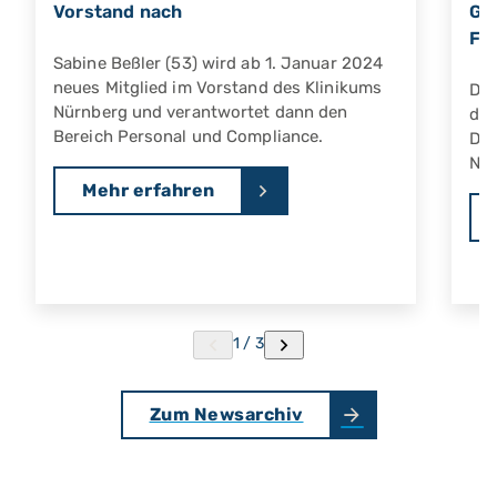
Vorstand nach
Ge
Fö
Sabine Beßler (53) wird ab 1. Januar 2024
neues Mitglied im Vorstand des Klinikums
Die
Nürnberg und verantwortet dann den
die
Bereich Personal und Compliance.
Dig
Nür
Mehr erfahren
1 / 3
Zum Newsarchiv