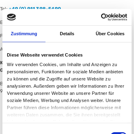
Tel:
+49 (0) 911 398-5490
E-Mail:
mkg_sekr@klinikum-nuernberg.de
Zustimmung
Details
Über Cookies
Fax: +49 (0) 911 398-5931
Adresse:
Diese Webseite verwendet Cookies
Klinik für Mund-, Kiefer- und plastische
Wir verwenden Cookies, um Inhalte und Anzeigen zu
Gesichtschirurgie
personalisieren, Funktionen für soziale Medien anbieten
zu können und die Zugriffe auf unsere Website zu
Breslauer Str. 201
analysieren. Außerdem geben wir Informationen zu Ihrer
90471 Nürnberg
Verwendung unserer Website an unsere Partner für
soziale Medien, Werbung und Analysen weiter. Unsere
Partner führen diese Informationen möglicherweise mit
weiteren Daten zusammen, die Sie ihnen bereitgestellt
haben oder die sie im Rahmen Ihrer Nutzung der Dienste
Unsere Stationen
gesammelt haben.
Einwilligungsauswahl