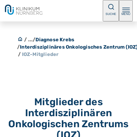
SUCHE
MENÜ
/ ...
/
Diagnose Krebs
/
Interdisziplinäres Onkologisches Zentrum (IOZ
/
IOZ-Mitglieder
Mitglieder des
Interdisziplinären
Onkologischen Zentrums
(IOZ)