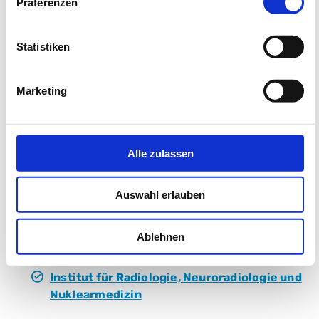
Präferenzen
Klinik für Neurologie
Neuroonkologisches Zentrum
Statistiken
Klinik für Plastische, Wiederherstellende und
Handchirurgie
Marketing
Klinik für Psychosomatische Medizin und
Psychotherapie
Alle zulassen
Abteilung für Strahlentherapie im Klinikum
Nürnberg, Campus Nord
Auswahl erlauben
Nordstrahl MVZ GmbH: Strahlentherapie
Ablehnen
Institut für Pathologie
Institut für Radiologie, Neuroradiologie und
Nuklearmedizin