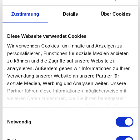
Nürnberg
Zustimmung
Details
Über Cookies
Klinik für Dermatologie
mit dem DKG-zertifizierten Hauttumorzentrum
Nürnberg
Diese Webseite verwendet Cookies
Klinik für Frauenheilkunde
Wir verwenden Cookies, um Inhalte und Anzeigen zu
mit dem DKG-zertifizierten Brustzentrum und
personalisieren, Funktionen für soziale Medien anbieten
dem Gynäkologischen Krebszentrum des
zu können und die Zugriffe auf unsere Website zu
Klinikums Nürnberg
analysieren. Außerdem geben wir Informationen zu Ihrer
Verwendung unserer Website an unsere Partner für
Klinik für Hals-Nasen-Ohrenheilkunde
soziale Medien, Werbung und Analysen weiter. Unsere
Partner führen diese Informationen möglicherweise mit
Klinik für Mund-, Kiefer- und plastische
weiteren Daten zusammen, die Sie ihnen bereitgestellt
Gesichtschirurgie
haben oder die sie im Rahmen Ihrer Nutzung der Dienste
gesammelt haben.
Kopf-Hals-Tumorzentrum Klinikum Nürnberg
Einwilligungsauswahl
Notwendig
Klinik für Neurochirurgie