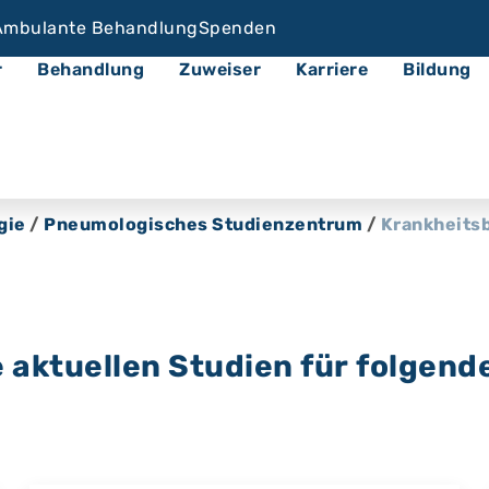
Ambulante Behandlung
Spenden
r
Behandlung
Zuweiser
Karriere
Bildung
gie
/
Pneumologisches Studienzentrum
/
Krankheitsb
 aktuellen Studien für folgend