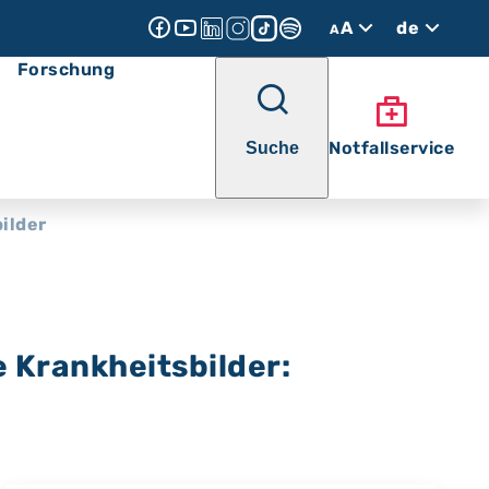
A
de
A
Forschung
Notfallservice
Suche
ilder
e Krankheitsbilder: