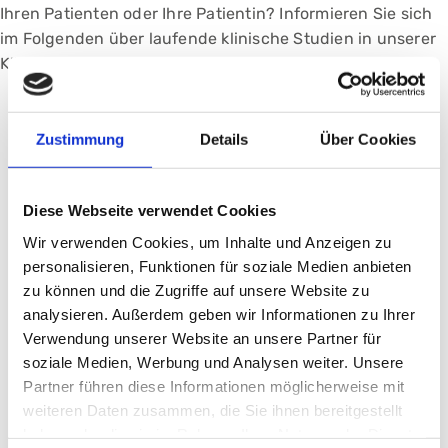
Ihren Patienten oder Ihre Patientin? Informieren Sie sich
im Folgenden über laufende klinische Studien in unserer
Klinik und kontaktieren Sie gerne unser Studienteam!
Zustimmung
Details
Über Cookies
Diese Webseite verwendet Cookies
Aktuelle Studien für folgende
Wir verwenden Cookies, um Inhalte und Anzeigen zu
Krankheitsbilder:
personalisieren, Funktionen für soziale Medien anbieten
zu können und die Zugriffe auf unsere Website zu
analysieren. Außerdem geben wir Informationen zu Ihrer
Verwendung unserer Website an unsere Partner für
COPD
Lu
soziale Medien, Werbung und Analysen weiter. Unsere
Partner führen diese Informationen möglicherweise mit
weiteren Daten zusammen, die Sie ihnen bereitgestellt
Mehr erfahren
haben oder die sie im Rahmen Ihrer Nutzung der Dienste