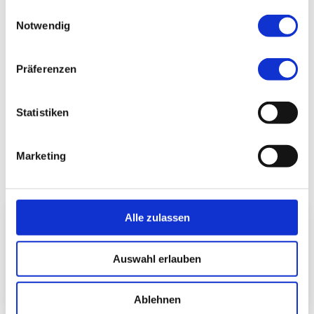
gesammelt haben.
Einwilligungsauswahl
Notwendig
1 / 5
Präferenzen
Statistiken
Marketing
Ansprechpartner
Alle zulassen
Oberarzt, Leiter des Pneumologischen
Studienzentrums
Dr. Markus Horneber
Auswahl erlauben
zum Profil
Ablehnen