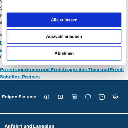
verliehen. Das Unternehmer-Ehepaar Friedl und Theo
Schöller engagierte sich jahrelang für das Klinikum
Nürnberg, die gleichnamige Stiftung zählt auch nach
Alle zulassen
ihrem Tod zu seinen größten Förderern.
Weitere Informationen und der Bewerbungsleitfaden sind
Auswahl erlauben
hier
abrufbar. Kontakt: Beatrix Jauch,
alterszentrum@klinikum-nuernberg.de
, Telefon
Ablehnen
0911/398-3917.
Preisträgerinnen und Preisträger des Theo und Friedl
Schöller-Preises
Folgen Sie uns:
Anfahrt und Lageplan