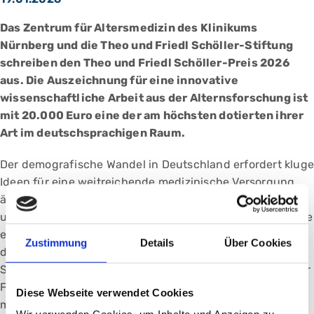
Das Zentrum für Altersmedizin des Klinikums
Nürnberg und die Theo und Friedl Schöller-Stiftung
schreiben den Theo und Friedl Schöller-Preis 2026
aus. Die Auszeichnung für eine innovative
wissenschaftliche Arbeit aus der Alternsforschung ist
mit 20.000 Euro eine der am höchsten dotierten ihrer
Art im deutschsprachigen Raum.
Der demografische Wandel in Deutschland erfordert kluge
Ideen für eine weitreichende medizinische Versorgung
älterer Menschen. Das Klinikum Nürnberg und die Theo
und Friedl Schöller-Stiftung laden angehende ebenso wie
etablierte Wissenschaftlerinnen und Wissenschaftler
Zustimmung
Details
Über Cookies
daher wieder zur Bewerbung um den Theo und Friedl
Schöller-Preis ein. Seit 2013 zeichnet der Preis jedes Jahr
Forschungsarbeiten aus, die sich mit den Belangen
Diese Webseite verwendet Cookies
mehrfach erkrankter Menschen im hohen Lebensalter