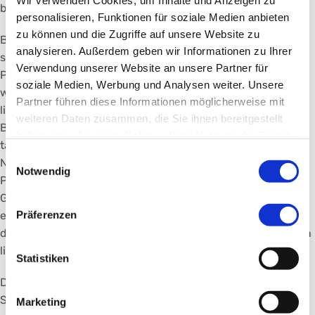
Wir verwenden Cookies, um Inhalte und Anzeigen zu
befassen.
personalisieren, Funktionen für soziale Medien anbieten
zu können und die Zugriffe auf unsere Website zu
Bewerbungsschluss ist der 13. Juni 2026. Entscheidend
analysieren. Außerdem geben wir Informationen zu Ihrer
sind dabei der Neuigkeitswert, der Nutzen für
Verwendung unserer Website an unsere Partner für
Patientinnen, Patienten und Personal sowie die
soziale Medien, Werbung und Analysen weiter. Unsere
wissenschaftlich-methodische Qualität. In diesem Jahr
Partner führen diese Informationen möglicherweise mit
liegt der Themenschwerpunkt auf der Altersmedizin.
weiteren Daten zusammen, die Sie ihnen bereitgestellt
Bewerben können sich im deutschsprachigen Raum
haben oder die sie im Rahmen Ihrer Nutzung der Dienste
tätige Forschende aus den Bereichen Medizin, Lebens-,
gesammelt haben.
Einwilligungsauswahl
Natur- und Ingenieurwissenschaften, aus den Geistes-,
Notwendig
Pflege-, Sozialwissenschaften oder der
Gesundheitsökonomie. Auch Gruppenarbeiten können
Präferenzen
eingereicht werden. Das Ende der Datenerhebung und
die Auswertung müssen in den vergangenen fünf Jahren
liegen. Eine Publikation ist nicht zwingend erforderlich.
Statistiken
Der Preis wird traditionell im Rahmen des Schöller-
Symposiums für Altersmedizin im Herbst in Nürnberg
Marketing