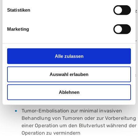
Statistiken
Temporärer Einsatz von Venenfiltern zum Schutz
vor Lungenembolien.
Marketing
Port- und PICC-line Implantationen für
intravenöse Langzeit-Antibiose, Chemotherapie,
Langzeitinfusionen
Alle zulassen
Verschluss von Krampfadern (Varizen-
Embolisationen; u.a. im Bauchraum beim
Auswahl erlauben
Pfortaderhochdruck, im Becken beim sog. pelvic
congestion syndrome, den Hodenvenen (Vena
Spermatica Sklerosierung) bei männlicher
Ablehnen
Infertilität)
Tumor-Embolisation zur minimal invasiven
Behandlung von Tumoren oder zur Vorbereitung
einer Operation um den Blutverlust während der
Operation zu vermindern