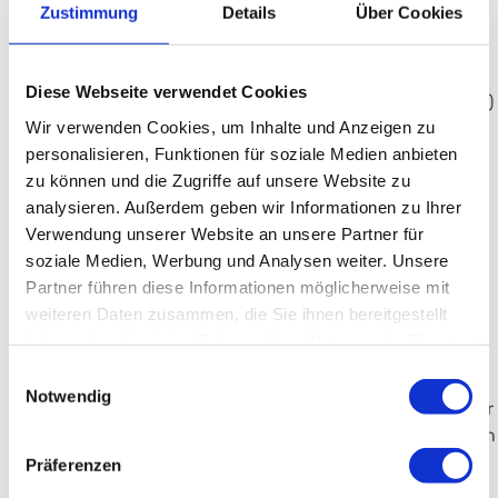
Zustimmung
Details
Über Cookies
Angioplastie, Drug Eluting Ballon, Stent-
Therapie, Thrombektomie, Atherektomie)
Diese Webseite verwendet Cookies
Entfernen von Blutgerinnseln (Lyse, Absaugung)
Wir verwenden Cookies, um Inhalte und Anzeigen zu
Wiedereröffnen von verschlossenen oder
personalisieren, Funktionen für soziale Medien anbieten
eingeengten Dialyseshunts (Shunt-
zu können und die Zugriffe auf unsere Website zu
Rekanalisation)
analysieren. Außerdem geben wir Informationen zu Ihrer
Verwendung unserer Website an unsere Partner für
Gefäßverschluss (Embolisation) mit
soziale Medien, Werbung und Analysen weiter. Unsere
unterschiedlichen Materialien (Metallspiralen,
Partner führen diese Informationen möglicherweise mit
Flüssigkeit, Gefäßkleber, Kunststoffpartikel) zur
weiteren Daten zusammen, die Sie ihnen bereitgestellt
Behandlung von Tumoren, Gefäßmissbildungen
haben oder die sie im Rahmen Ihrer Nutzung der Dienste
(zB Aneurysmen) oder Blutungen
gesammelt haben.
Einwilligungsauswahl
Notwendig
Behandlung von krankhaften Erweiterungen der
Hauptschlagader (Aorten-Stent, TEVAR, EVAR) in
enger Kooperation mit den Kollegen der
Präferenzen
Gefäßchirurgie