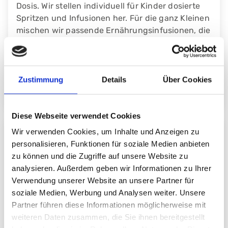
Dosis. Wir stellen individuell für Kinder dosierte
Spritzen und Infusionen her. Für die ganz Kleinen
mischen wir passende Ernährungsinfusionen, die
genau auf ihren individuellen Bedarf abgestimmt
sind.
Zustimmung
Details
Über Cookies
Diese Webseite verwendet Cookies
Wir verwenden Cookies, um Inhalte und Anzeigen zu
Zytostatika-Herstellung
personalisieren, Funktionen für soziale Medien anbieten
zu können und die Zugriffe auf unsere Website zu
analysieren. Außerdem geben wir Informationen zu Ihrer
Verwendung unserer Website an unsere Partner für
Wir stellen für unsere Patientinnen und Patienten
soziale Medien, Werbung und Analysen weiter. Unsere
individuell dosierte Krebsmedikamente her. Dabei
Partner führen diese Informationen möglicherweise mit
arbeiten wir in einem speziellen Reinraum unter
weiteren Daten zusammen, die Sie ihnen bereitgestellt
extrem aufwändigen hygienischen Bedingungen.