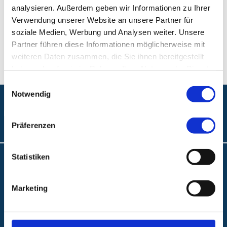
E-Mail:
hyg_infektion@klinikum-nuernberg.de
analysieren. Außerdem geben wir Informationen zu Ihrer
Verwendung unserer Website an unsere Partner für
Telefon:
+49 (0) 911 398-2520
soziale Medien, Werbung und Analysen weiter. Unsere
Partner führen diese Informationen möglicherweise mit
Fax:
+49 (0) 911 398-3266
weiteren Daten zusammen, die Sie ihnen bereitgestellt
haben oder die sie im Rahmen Ihrer Nutzung der Dienste
gesammelt haben.
Einwilligungsauswahl
Notwendig
Folgen Sie uns:
Präferenzen
Statistiken
Anfahrt und Lageplan
A.R.Z. Ambulantes Rehabilitationszentrum
Marketing
ABC Ambulantes BehandlungsCentrum
Klinikum Nürnberg