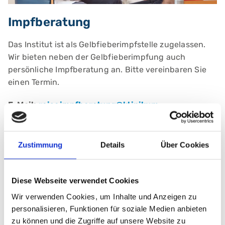
Impfberatung
Das Institut ist als Gelbfieberimpfstelle zugelassen.
Wir bieten neben der Gelbfieberimpfung auch
persönliche Impfberatung an. Bitte vereinbaren Sie
einen Termin.
E-Mail:
reiseimpfberatung@klinikum-
nuernberg.de
Telefon:
+49 (0) 911 398-2522
Zustimmung
Details
Über Cookies
Institut für Labor- und Infektionsmedizin
Klinikum Nürnberg, Campus Nord
Diese Webseite verwendet Cookies
Prof.-Ernst-Nathan-Str. 1
Wir verwenden Cookies, um Inhalte und Anzeigen zu
90419 Nürnberg
personalisieren, Funktionen für soziale Medien anbieten
zu können und die Zugriffe auf unsere Website zu