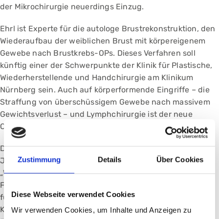
der Mikrochirurgie neuerdings Einzug.
Ehrl ist Experte für die autologe Brustrekonstruktion, den
Wiederaufbau der weiblichen Brust mit körpereigenem
Gewebe nach Brustkrebs-OPs. Dieses Verfahren soll
künftig einer der Schwerpunkte der Klinik für Plastische,
Wiederherstellende und Handchirurgie am Klinikum
Nürnberg sein. Auch auf körperformende Eingriffe – die
Straffung von überschüssigem Gewebe nach massivem
Gewichtsverlust – und Lymphchirurgie ist der neue
Chefarzt spezialisiert.
Der Schlüssel zum Behandlungserfolg liegt für den 41-
Zustimmung
Details
Über Cookies
Jährigen in der fachübergreifenden Zusammenarbeit.
„Wir behandeln in der Plastischen Chirurgie von Kopf bis
Fuß. Das kann die Transplantation eines Zehs als Ersatz
Diese Webseite verwendet Cookies
für einen amputierten Daumen sein, das können
Kopftumore, Defekte am Körperstamm oder an den
Wir verwenden Cookies, um Inhalte und Anzeigen zu