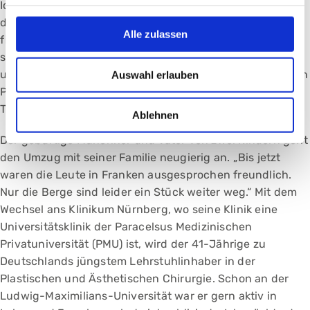
Ich mag es, um eine vermeintliche Mauer herum zu
denken, um eine optimale Lösung für den Patienten zu
Alle zulassen
finden.“ Der persönliche Austausch mit den Betroffenen
sei ihm wichtig. „Medizin ist so abstrakt und speziell in
unserem Fach – daher werde ich nicht müde, mit unseren
Auswahl erlauben
Patienten eine enge Kommunikation zu pflegen und die
Therapie entsprechend zu begleiten.“
Ablehnen
Der gebürtige Münchner und Vater von zwei Kindern geht
den Umzug mit seiner Familie neugierig an. „Bis jetzt
waren die Leute in Franken ausgesprochen freundlich.
Nur die Berge sind leider ein Stück weiter weg.“ Mit dem
Wechsel ans Klinikum Nürnberg, wo seine Klinik eine
Universitätsklinik der Paracelsus Medizinischen
Privatuniversität (PMU) ist, wird der 41-Jährige zu
Deutschlands jüngstem Lehrstuhlinhaber in der
Plastischen und Ästhetischen Chirurgie. Schon an der
Ludwig-Maximilians-Universität war er gern aktiv in