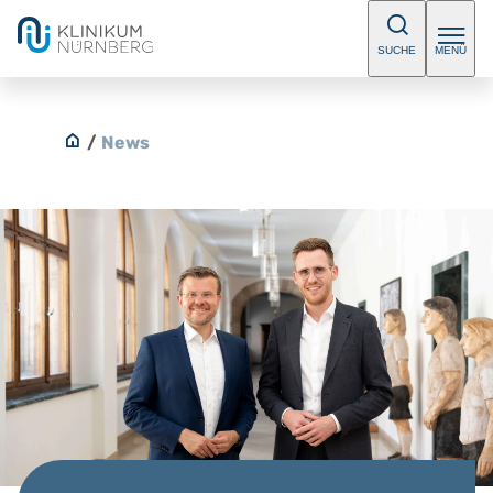
SUCHE
MENÜ
/
News