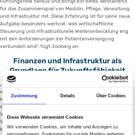
Führungsrolle heraus und bringt ein tiefes Verständnis
für das Zusammenspiel von Medizin, Pflege, Verwaltung
und Infrastruktur mit. Diese Erfahrung ist für seine neue
Aufgabe besonders wertvoll, weil wirtschaftliche
Steuerung und infrastrukturelle Weiterentwicklung eng
mit den Anforderungen der Patientenversorgung
verbunden sind“, fügt Jockwig an.
Finanzen und Infrastruktur als
Grundlage für Zukunftsfähigkeit
„In einem wirtschaftlich anspruchsvollen Umfeld wollen
wir die finanzielle Handlungsfähigkeit und das
Zustimmung
Details
Über Cookies
infrastrukturelle Potenzial des Klinikums weiter stärken“,
sagt Ludwig. „Damit schaffen wir wesentliche
Voraussetzungen dafür, dass wir unseren
Diese Webseite verwendet Cookies
Versorgungsauftrag auch künftig verlässlich erfüllen
Wir verwenden Cookies, um Inhalte und Anzeigen zu
können. Entscheidend ist, Modernisierung und
personalisieren, Funktionen für soziale Medien anbieten