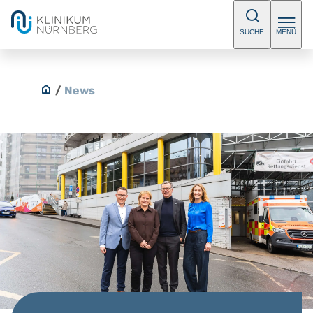
SUCHE
MENÜ
/
News