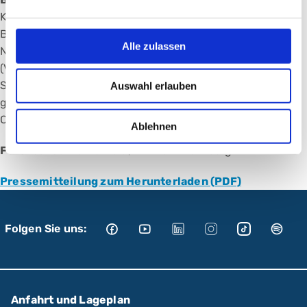
Klinik Hallerwiese – Cnopfsche Kinderklinik), Sabine
Beßler (Vorstand Personal und Compliance Klinikum
Alle zulassen
Nürnberg), Prof. Dr. Achim Jockwig
(Vorstandsvorsitzender Klinikum Nürnberg) und Ina
Strickstrock (Vorständin Diakoneo) informierten
Auswahl erlauben
gemeinsam die Mitarbeitenden der Klinik Hallerwiese –
Cnopfsche Kinderklinik über die nächsten Schritte.
Ablehnen
Foto:
Jakob Lichtenfeld, Klinikum Nürnberg
Pressemitteilung zum Herunterladen (PDF)
Folgen Sie uns:
Anfahrt und Lageplan