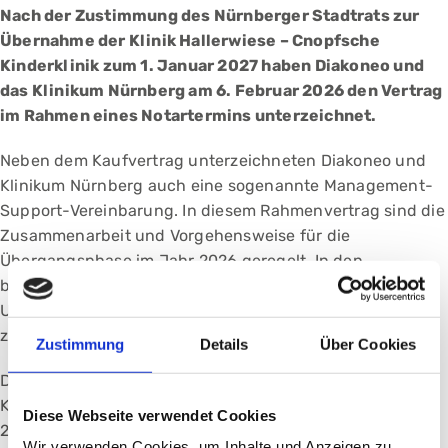
Nach der Zustimmung des Nürnberger Stadtrats zur
Übernahme der Klinik Hallerwiese – Cnopfsche
Kinderklinik zum 1. Januar 2027 haben Diakoneo und
das Klinikum Nürnberg am 6. Februar 2026 den Vertrag
im Rahmen eines Notartermins unterzeichnet.
Neben dem Kaufvertrag unterzeichneten Diakoneo und
Klinikum Nürnberg auch eine sogenannte Management-
Support-Vereinbarung. In diesem Rahmenvertrag sind die
Zusammenarbeit und Vorgehensweise für die
Übergangsphase im Jahr 2026 geregelt. In den
bevorstehenden knapp elf Monaten bereiten beide
Unternehmen die notwendigen Integrationsschritte bis
zur offiziellen Übergabe in enger Zusammenarbeit vor.
Zustimmung
Details
Über Cookies
Diakoneo bleibt bis zur Übergabe seines Nürnberger
Krankenhauses an das Klinikum Nürnberg am 1. Januar
Diese Webseite verwendet Cookies
2027 offizieller Träger und trägt die wirtschaftliche,
Wir verwenden Cookies, um Inhalte und Anzeigen zu