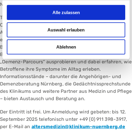
Nebenwirkungen der neuen Medikamente bekannt ist.
Alle zulassen
Torsten Anstädt, Gründer des „humaQ Instituts“ für
Quartiersmanagement, stellt vor, welche digitalen
Auswahl erlauben
Assistenzsysteme den Alltag von Menschen mit Demenz
erleichtern können, von intelligenten Trinkerinnerungs-
Bechern über Therapiebälle bis zu Tracking-Systemen.
Ablehnen
Besucherinnen und Besucher können außerdem einen
„Demenz-Parcours“ ausprobieren und dabei erfahren, wie
Betroffene ihre Symptome im Alltag erleben.
Informationsstände – darunter die Angehörigen- und
Demenzberatung Nürnberg, die Gedächtnissprechstunde
des Klinikums und weitere Partner aus Medizin und Pflege
– bieten Austausch und Beratung an.
Der Eintritt ist frei. Um Anmeldung wird gebeten: bis 12.
September 2025 telefonisch unter +49 (0) 911 398-3917,
per E-Mail an
altersmedizin@klinikum-nuernberg.de