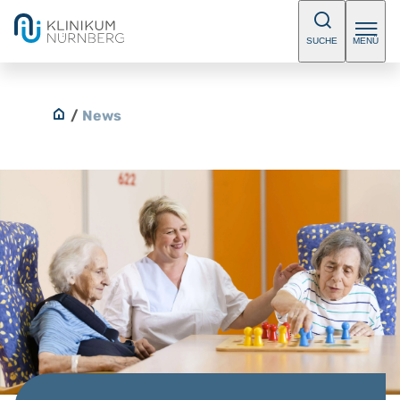
SUCHE
MENÜ
/
News