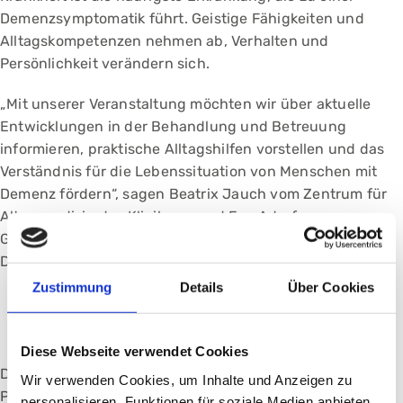
Demenzsymptomatik führt. Geistige Fähigkeiten und
Alltags­kompetenzen nehmen ab, Verhalten und
Persönlichkeit verändern sich.
„Mit unserer Veranstaltung möchten wir über aktuelle
Entwicklungen in der Behandlung und Betreuung
informieren, praktische Alltagshilfen vorstellen und das
Verständnis für die Lebenssituation von Menschen mit
Demenz fördern“, sagen Beatrix Jauch vom Zentrum für
Altersmedizin des Klinikums und Eva Adorf,
Geschäftsführerin des Vereins Angehörigen- und
Demenzberatung.
Zustimmung
Details
Über Cookies
Chancen und Risiken der neuen
Antikörper-Therapien
Diese Webseite verwendet Cookies
Dr. Thomas Stöckl, Leitender Oberarzt der Klinik für
Wir verwenden Cookies, um Inhalte und Anzeigen zu
Psychiatrie und Psychotherapie am Klinikum Nürnberg,
personalisieren, Funktionen für soziale Medien anbieten