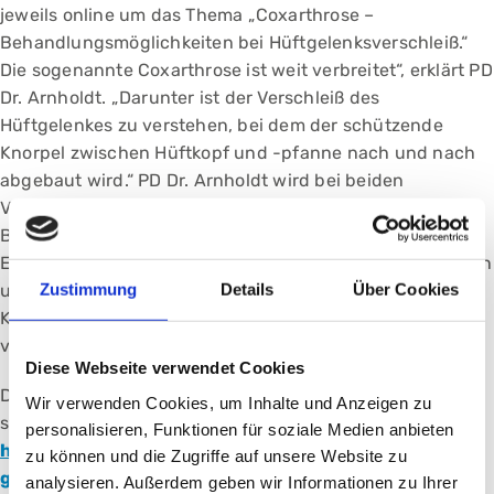
jeweils online um das Thema „Coxarthrose –
Behandlungsmöglichkeiten bei Hüftgelenksverschleiß.“
Die sogenannte Coxarthrose ist weit verbreitet“, erklärt PD
Dr. Arnholdt. „Darunter ist der Verschleiß des
Hüftgelenkes zu verstehen, bei dem der schützende
Knorpel zwischen Hüftkopf und -pfanne nach und nach
abgebaut wird.“ PD Dr. Arnholdt wird bei beiden
Veranstaltungen darauf eingehen, welche
Behandlungsmöglichkeiten, etwa der minimalinvasive
Eingriff über den vorderen Zugang, zur Verfügung stehen
Zustimmung
Details
Über Cookies
und warum sich die Patientinnen und Patienten im
Klinikum Nürnberg auf eine bestmögliche Versorgung
verlassen können.
Diese Webseite verwendet Cookies
Die Termine finden jeweils um 17 Uhr online per Zoom
Wir verwenden Cookies, um Inhalte und Anzeigen zu
statt. Alle Infos dazu finden Sie im Internet unter
personalisieren, Funktionen für soziale Medien anbieten
https://go.klinikum-nuernberg.de/medizin-im-
zu können und die Zugriffe auf unsere Website zu
gespraech
.
analysieren. Außerdem geben wir Informationen zu Ihrer