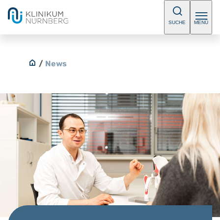
SUCHE
MENÜ
/
News