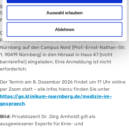
gemeinsam mit einem erfahrenen Endoprothetik-
Auswahl erlauben
Spezialisten getroffen werden, der alle individuellen
Faktoren berücksichtigt“, sagt PD Dr. Arnholdt.
Ablehnen
Der Termin am 22. September 2026 findet um 18 Uhr in
Präsenz statt. Interessierte sind herzlich ins Klinikum
Nürnberg auf den Campus Nord (Prof.-Ernst-Nathan-Str.
1, 90419 Nürnberg) in den Hörsaal in Haus 47 (nicht
barrierefrei) eingeladen. Eine Anmeldung ist nicht
erforderlich.
Der Termin am 8. Dezember 2026 findet um 17 Uhr online
per Zoom statt – alle Infos hierzu finden Sie unter
https://go.klinikum-nuernberg.de/medizin-im-
gespraech
.
Bild:
Privatdozent Dr. Jörg Arnholdt gilt als
ausgewiesener Experte für Knie- und