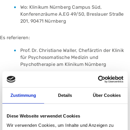
Wo: Klinikum Nürnberg Campus Süd,
Konferenzräume A.EG 49/50, Breslauer Straße
201, 90471 Nürnberg
Es referieren:
Prof. Dr. Christiane Waller, Chefärztin der Klinik
für Psychosomatische Medizin und
Psychotherapie am Klinikum Nürnberg
Prof. Dr. Matthias Pauschinger, Chefarzt der
Klinik für Innere Medizin 8, Schwerpunkt
Kardiologie am Klinikum Nürnberg
Zustimmung
Details
Über Cookies
Um vorherige Anmeldung per E-Mail an
info@herzhilfe-nuernberg.de
wird gebeten.
Diese Webseite verwendet Cookies
Der Eintritt ist frei.
Wir verwenden Cookies, um Inhalte und Anzeigen zu