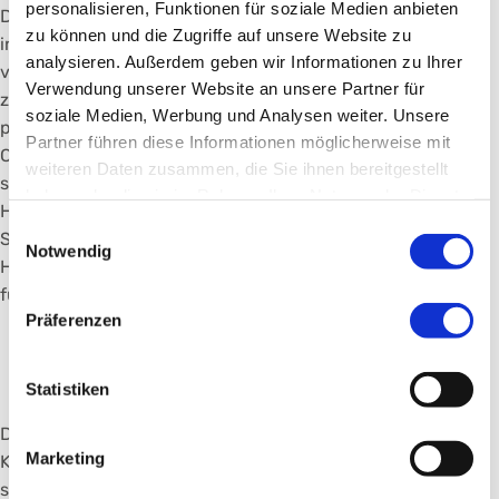
personalisieren, Funktionen für soziale Medien anbieten
Die seelische Gesundheit und die Herzgesundheit stehen
zu können und die Zugriffe auf unsere Website zu
in enger Beziehung, dafür kennt die Medizin inzwischen
analysieren. Außerdem geben wir Informationen zu Ihrer
viele wissenschaftliche Belege. „Die Zusammenhänge
Verwendung unserer Website an unsere Partner für
zwischen Seele und Körper bei Herzpatientinnen und -
soziale Medien, Werbung und Analysen weiter. Unsere
patienten sind messbar, die Beschwerden sind real“, sagt
Partner führen diese Informationen möglicherweise mit
Chefärztin Prof. Dr. Christiane Waller. Als Beispiel nennt
weiteren Daten zusammen, die Sie ihnen bereitgestellt
sie die stressbedingte Kardiomyopathie, auch Broken-
haben oder die sie im Rahmen Ihrer Nutzung der Dienste
Heart-Syndrom genannt. Der massive Ausstoß von
gesammelt haben.
Einwilligungsauswahl
Stresshormonen führt zu Symptomen, die einem
Notwendig
Herzinfarkt ähneln und im schlimmsten Fall zum Tod
führen können.
Präferenzen
Psychokardiologie am Klinikum
Nürnberg wird ausgebaut
Statistiken
Die Fachärztin für Psychosomatische Medizin ist auch
Marketing
Kardiologin; mit dem Feld der Psychokardiologie befasst
sie sich seit langem. Aktuell baut sie gemeinsam mit der