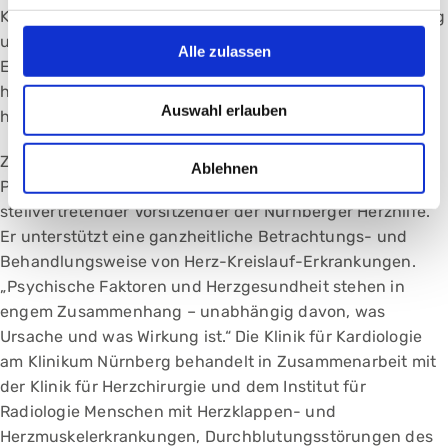
Klinik für Kardiologie die psychokardiologische Betreuung
und Behandlung von Menschen mit Herz-Kreislauf-
Alle zulassen
Erkrankungen am Klinikum Nürnberg aus. Der Bedarf ist
hoch, zählen doch Herz-Kreislauf-Erkrankungen zu den
Auswahl erlauben
häufigsten Gründen für eine Krankenhauseinweisung.
Zum Thema spricht außerdem Prof. Dr. Matthias
Ablehnen
Pauschinger, Chefarzt der Kardiologie und
stellvertretender Vorsitzender der Nürnberger Herzhilfe.
Er unterstützt eine ganzheitliche Betrachtungs- und
Behandlungs­weise von Herz-Kreislauf-Erkrankungen.
„Psychische Faktoren und Herzgesundheit stehen in
engem Zusammenhang – unabhängig davon, was
Ursache und was Wirkung ist.“ Die Klinik für Kardiologie
am Klinikum Nürnberg behandelt in Zusammenarbeit mit
der Klinik für Herzchirurgie und dem Institut für
Radiologie Menschen mit Herzklappen- und
Herzmuskelerkrankungen, Durchblutungsstörungen des