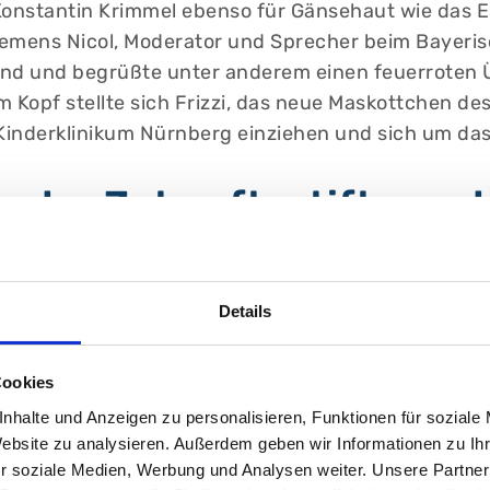
 Konstantin Krimmel ebenso für Gänsehaut wie das
emens Nicol, Moderator und Sprecher beim Bayeri
 und begrüßte unter anderem einen feuerroten Üb
Kopf stellte sich Frizzi, das neue Maskottchen des
Kinderklinikum Nürnberg einziehen und sich um da
 der Zukunftsstiftung 
über 120.000 Euro an Spenden zusammen. Die größ
reichten Dr. Matthias Everding, Vorstandsvorsitze
Details
Sozialstiftung steuerte eine großzügige Spende in
n, freut mich sehr“, sagte Karin Baumüller-Söder. 
Cookies
zeitig ein Zuhause auf Zeit, in dem sich die kleine
nhalte und Anzeigen zu personalisieren, Funktionen für soziale
 Unterstützung, weil mir das Projekt wirklich sehr a
Website zu analysieren. Außerdem geben wir Informationen zu I
r soziale Medien, Werbung und Analysen weiter. Unsere Partner
über die erneut sehr großzügige Unterstützung: „D