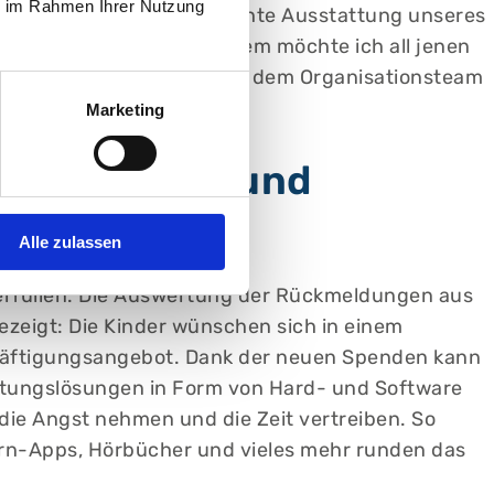
ie im Rahmen Ihrer Nutzung
 eine besonders kindgerechte Ausstattung unseres
nseres Klinikums. Außerdem möchte ich all jenen
nstlerinnen und Künstlern, dem Organisationsteam
Marketing
ktive Spiel- und
e
Alle zulassen
rfüllen. Die Auswertung der Rückmeldungen aus
zeigt: Die Kinder wünschen sich in einem
schäftigungsangebot. Dank der neuen Spenden kann
ltungslösungen in Form von Hard- und Software
 die Angst nehmen und die Zeit vertreiben. So
ern-Apps, Hörbücher und vieles mehr runden das