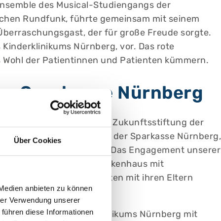
 Ensemble des Musical-Studiengangs der
schen Rundfunk, führte gemeinsam mit seinem
erraschungsgast, der für große Freude sorgte.
 Kinderklinikums Nürnberg, vor. Das rote
s Wohl der Patientinnen und Patienten kümmern.
der Sparkasse Nürnberg
te Einzelspende von der Zukunftsstiftung der
nder der Zukunftsstiftung der Sparkasse Nürnberg,
Über Cookies
 Höhe von 10.000 Euro bei. „Das Engagement unserer
„So entsteht ein Kinderkrankenhaus mit
n Patientinnen und Patienten mit ihren Eltern
 Medien anbieten zu können
m Herzen liegt.“
hrer Verwendung unserer
 führen diese Informationen
er Bau des neuen Kinderklinikums Nürnberg mit