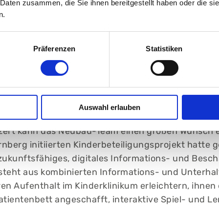
 Daten zusammen, die Sie ihnen bereitgestellt haben oder die s
önnen wir ein bisschen mehr von dem umsetzen, was
n.
anke an alle Unterstützer, Förderer und Freunde u
m unvergesslichen Erlebnis gemacht haben: den Kü
ler-Söder.“
Präferenzen
Statistiken
ts, Lern-Apps und intera
Beschäftigungsangebot
Auswahl erlauben
zert kann das Neubau-Team einen großen Wunsch e
rg initiierten Kinderbeteiligungsprojekt hatte ge
 zukunftsfähiges, digitales Informations- und Be
steht aus kombinierten Informations- und Unterha
ren Aufenthalt im Kinderklinikum erleichtern, ihnen
tientenbett angeschafft, interaktive Spiel- und L