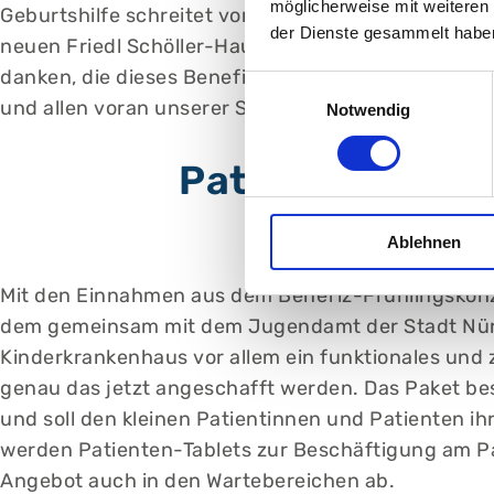
möglicherweise mit weiteren
Geburtshilfe schreitet voran. Mit jeder Spende k
der Dienste gesammelt habe
neuen Friedl Schöller-Hauses ausmacht. Ich sage D
danken, die dieses Benefizkonzert wieder zu eine
Einwilligungsauswahl
und allen voran unserer Schirmherrin Karin Baumül
Notwendig
Patienten-Table
Ablehnen
Mit den Einnahmen aus dem Benefiz-Frühlingskon
dem gemeinsam mit dem Jugendamt der Stadt Nürnbe
Kinderkrankenhaus vor allem ein funktionales und
genau das jetzt angeschafft werden. Das Paket be
und soll den kleinen Patientinnen und Patienten ih
werden Patienten-Tablets zur Beschäftigung am Pa
Angebot auch in den Wartebereichen ab.