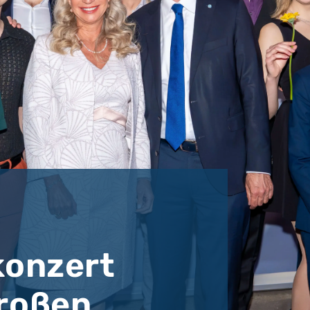
konzert
roßen