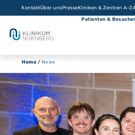
Kontakt
Über uns
Presse
Kliniken & Zentren A-Z
Patienten & Besuche
Home
/
News