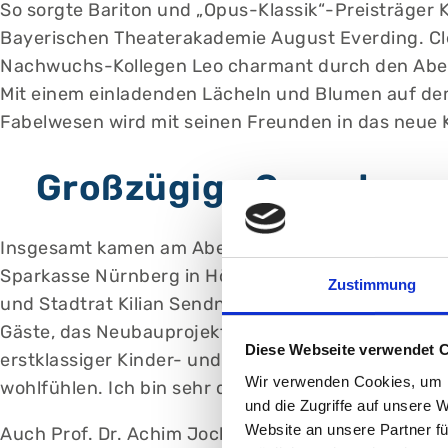
So sorgte Bariton und „Opus-Klassik“-Preisträger
Bayerischen Theaterakademie August Everding. Cl
Nachwuchs-Kollegen Leo charmant durch den Abend
Mit einem einladenden Lächeln und Blumen auf dem 
Fabelwesen wird mit seinen Freunden in das neue 
Großzügige Spende von
Insgesamt kamen am Abend des Frühlingskonzerts 
Sparkasse Nürnberg in Höhe von 100.000 Euro über
Zustimmung
und Stadtrat Kilian Sendner. Auch die Findelkind-
Gäste, das Neubauprojekt finanziell zu unterstütze
Diese Webseite verwendet 
erstklassiger Kinder- und Jugendmedizin und gleich
Wir verwenden Cookies, um I
wohlfühlen. Ich bin sehr dankbar für die großartige
und die Zugriffe auf unsere 
Website an unsere Partner fü
Auch Prof. Dr. Achim Jockwig zeigte sich erfreut 