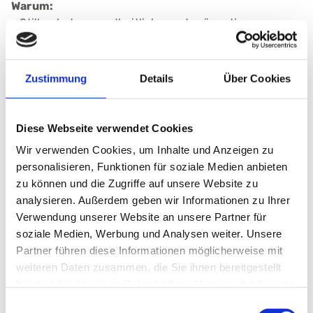
Warum:
- Stillen hat gesundheitliche und präventive
Bedeutung für Mutter und Kind
.
- Muttermilch ist die beste Nahrung für ein Baby.
- Der
Stillstart kann entscheidend sein
für den
Zustimmung
Details
Über Cookies
Stillerfolg und die gesamte Stillbeziehung.
- Damit die Frauen mit dem nötigen Wissen und
Selbstwirksamkeit in den Stillstart gehen.
Diese Webseite verwendet Cookies
-
„Für Ihren erfolgreichen Stillstart“
Wir verwenden Cookies, um Inhalte und Anzeigen zu
personalisieren, Funktionen für soziale Medien anbieten
Wer:
zu können und die Zugriffe auf unsere Website zu
- Erarbeitet durch die Arbeitsgruppe
analysieren. Außerdem geben wir Informationen zu Ihrer
„Stillvorbereitungskurs“
Verwendung unserer Website an unsere Partner für
- Teilweise gefördert durch die Friedl-Schöller-
soziale Medien, Werbung und Analysen weiter. Unsere
Stiftung
Partner führen diese Informationen möglicherweise mit
- Halten werden die Informationsveranstaltung
weiteren Daten zusammen, die Sie ihnen bereitgestellt
Mitarbeiterinnen aus dem Team der
haben oder die sie im Rahmen Ihrer Nutzung der Dienste
Stillberatung
(=Stillberaterinnen) der Kinder- und
gesammelt haben.
Frauenklinik.
Einwilligungsauswahl