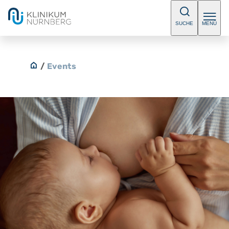
SUCHE
MENÜ
/
Events