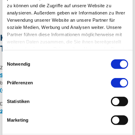
zu können und die Zugriffe auf unsere Website zu
analysieren. Außerdem geben wir Informationen zu Ihrer
Verwendung unserer Website an unsere Partner für
soziale Medien, Werbung und Analysen weiter. Unsere
Partner führen diese Informationen möglicherweise mit
Kontakt und
weiteren Daten zusammen, die Sie ihnen bereitgestellt
Terminvereinbarung
haben oder die sie im Rahmen Ihrer Nutzung der Dienste
gesammelt haben.
Einwilligungsauswahl
Notwendig
Zur Vereinbarung eines Termins in der
Schmerztagesklinik
erreichen Sie uns täglich Montag
bis Freitag von 8-16 Uhr unter der Telefonnummer
+49
Präferenzen
(0) 911 398-2700
.
Statistiken
Die Hotline des Schmerzzentrums ist
+49 (0) 911 398–
2586
.
Marketing