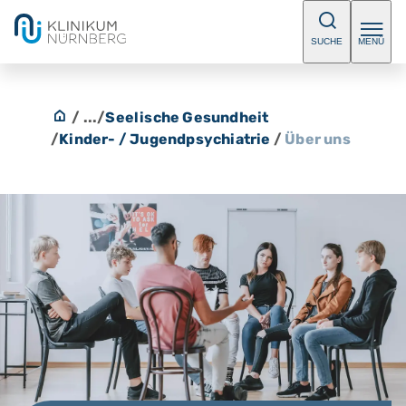
SUCHE
MENÜ
/ ...
/
Seelische Gesundheit
/
Kinder- / Jugendpsychiatrie
/
Über uns