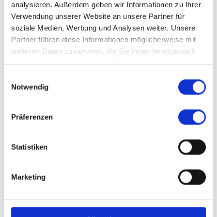
analysieren. Außerdem geben wir Informationen zu Ihrer
Klinikum Nürnberg, Campus Süd
Verwendung unserer Website an unsere Partner für
Breslauer Str. 201
soziale Medien, Werbung und Analysen weiter. Unsere
90471 Nürnberg
Partner führen diese Informationen möglicherweise mit
weiteren Daten zusammen, die Sie ihnen bereitgestellt
Haus: Haus F
haben oder die sie im Rahmen Ihrer Nutzung der Dienste
Stockwerk: 1. OG
gesammelt haben.
Einwilligungsauswahl
Notwendig
Anmelden
Präferenzen
Statistiken
Ambulanzsprechstunde Campus Nord
Marketing
Tel.:
+49 (0) 911 398-2800
E-Mail:
kjpambnord@klinikum-nuernberg.de