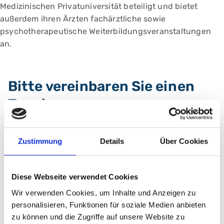
Medizinischen Privatuniversität beteiligt und bietet
außerdem ihren Ärzten fachärztliche sowie
psychotherapeutische Weiterbildungsveranstaltungen
an.
Bitte vereinbaren Sie einen
Termin
Ambulanzsprechstunde Campus Süd
Zustimmung
Details
Über Cookies
Bitte vereinbaren Sie einen Termin.
Tel.:
+49 (0) 911 398-6956
E-Mail:
kjpambsued@klinikum-nuernberg.de
Diese Webseite verwendet Cookies
Wir verwenden Cookies, um Inhalte und Anzeigen zu
Fax: +49 (0) 911 398-6955
personalisieren, Funktionen für soziale Medien anbieten
zu können und die Zugriffe auf unsere Website zu
Adresse