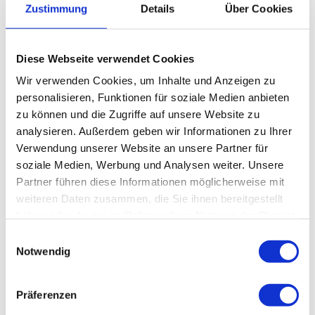
Privatambulanz
Zustimmung
Details
Über Cookies
Ambulanzsprechstunde Campus Nord
Diese Webseite verwendet Cookies
Tel.:
+49 (0) 911 398-2800
Wir verwenden Cookies, um Inhalte und Anzeigen zu
E-Mail:
kjpambnord@klinikum-nuernberg.de
personalisieren, Funktionen für soziale Medien anbieten
zu können und die Zugriffe auf unsere Website zu
Fax: +49 (0) 911 398-3261
analysieren. Außerdem geben wir Informationen zu Ihrer
Verwendung unserer Website an unsere Partner für
Adresse
soziale Medien, Werbung und Analysen weiter. Unsere
Klinikum Nürnberg, Campus Nord
Partner führen diese Informationen möglicherweise mit
Prof.-Ernst-Nathan-Str. 1
weiteren Daten zusammen, die Sie ihnen bereitgestellt
90419 Nürnberg
haben oder die sie im Rahmen Ihrer Nutzung der Dienste
gesammelt haben.
Einwilligungsauswahl
Haus: KNN 48, KNS F
Notwendig
Anmelden
Präferenzen