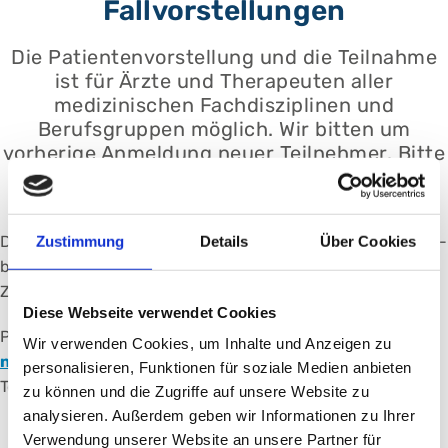
Fallvorstellungen
Die Patientenvorstellung und die Teilnahme
ist für Ärzte und Therapeuten aller
medizinischen Fachdisziplinen und
Berufsgruppen möglich. Wir bitten um
vorherige Anmeldung neuer Teilnehmer. Bitte
beteiligen Sie sich aktiv an den
Fallvorstellungen!
Die Schmerzkonferenz findet online und in Präsenz statt -
Zustimmung
Details
Über Cookies
bitte melden Sie sich im Vorfeld per
Email
an, um den
Zugangslink zu erhalten.
Diese Webseite verwendet Cookies
Patientenanmeldung:
Schmerzambulanz@klinikum-
Wir verwenden Cookies, um Inhalte und Anzeigen zu
nuernberg.de
,
personalisieren, Funktionen für soziale Medien anbieten
Telefon.:
+49( 0) 911-398-2586
zu können und die Zugriffe auf unsere Website zu
analysieren. Außerdem geben wir Informationen zu Ihrer
Verwendung unserer Website an unsere Partner für