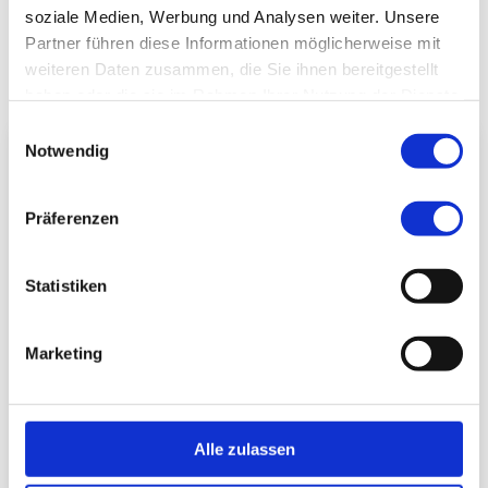
soziale Medien, Werbung und Analysen weiter. Unsere
Partner führen diese Informationen möglicherweise mit
Ansprechpartner
weiteren Daten zusammen, die Sie ihnen bereitgestellt
haben oder die sie im Rahmen Ihrer Nutzung der Dienste
gesammelt haben.
Einwilligungsauswahl
Notwendig
Präferenzen
Statistiken
Marketing
Oberarzt
Dr. med. Dirk Risack
Alle zulassen
zum Profil