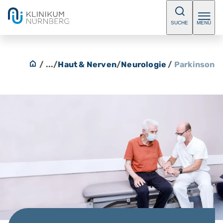
SUCHE
MENÜ
/ ...
/
Haut & Nerven
/
Neurologie
/
Parkinson