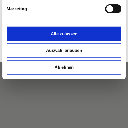
Anmelden
Marketing
Alle zulassen
Anfahrt
Auswahl erlauben
Ablehnen
Karte