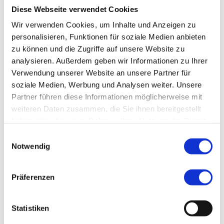
Diese Webseite verwendet Cookies
Tel.:
+49 (0) 911 398 775 5
Wir verwenden Cookies, um Inhalte und Anzeigen zu
E-Mail:
abc-sued@klinikum-nuernberg.de
personalisieren, Funktionen für soziale Medien anbieten
Fax: +49 (0) 911 398 775 6
zu können und die Zugriffe auf unsere Website zu
analysieren. Außerdem geben wir Informationen zu Ihrer
Öffnungszeiten
Verwendung unserer Website an unsere Partner für
Mo
07.30 - 15.30 Uhr
soziale Medien, Werbung und Analysen weiter. Unsere
Di
07.30 - 17.30 Uhr
Partner führen diese Informationen möglicherweise mit
Mi
07.30 - 15.30 Uhr
weiteren Daten zusammen, die Sie ihnen bereitgestellt
Do
07.30 - 16.30 Uhr
haben oder die sie im Rahmen Ihrer Nutzung der Dienste
gesammelt haben.
Fr
07.30 - 13.00 Uhr
Einwilligungsauswahl
Notwendig
Adresse
Ambulantes BehandlungsCentrum, Klinikum
Präferenzen
Nürnberg, Campus Süd
Breslauer Str. 201
Statistiken
90471 Nürnberg