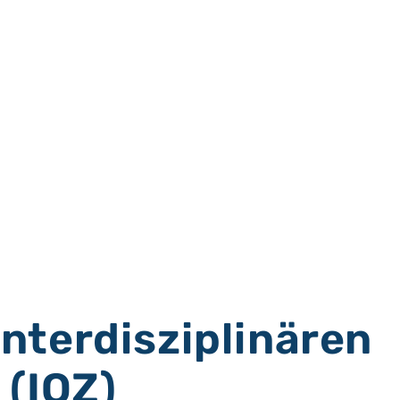
nterdisziplinären
(IOZ)