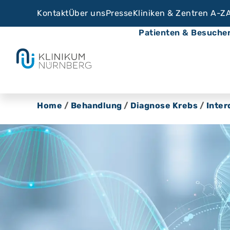
Kontakt
Über uns
Presse
Kliniken & Zentren A-Z
Patienten & Besuche
Home
/
Behandlung
/
Diagnose Krebs
/
Inter