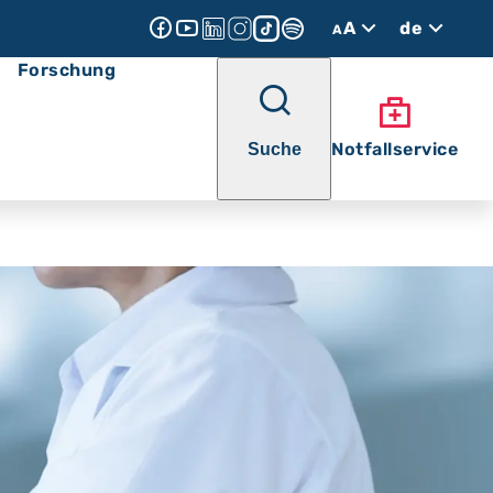
A
de
A
Forschung
Notfallservice
Suche