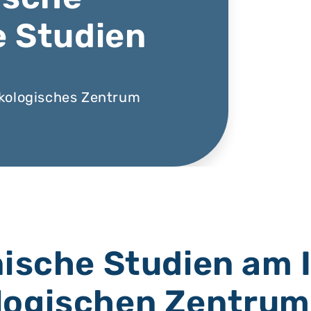
e Studien
nkologisches Zentrum
nische Studien am I
logischen Zentrum 