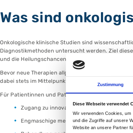
Was sind onkologi
Onkologische klinische Studien sind wissenschaftl
Diagnostikmethoden untersucht werden. Ziel dieser
und die Heilungschancen zu erhöhen.
Bevor neue Therapien allgemein eingesetzt werden d
dabei stets im Mittelpunkt.
Zustimmung
Für Patientinnen und Patienten bietet die Teilnah
Diese Webseite verwendet 
Zugang zu innovativen Therapien, die noch 
Wir verwenden Cookies, um I
Engmaschige medizinische Betreuung
und die Zugriffe auf unsere 
Website an unsere Partner fü