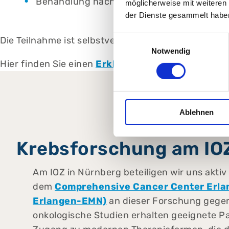
Behandlung nach höchsten wissenschaftli
möglicherweise mit weiteren
der Dienste gesammelt habe
Einwilligungsauswahl
Die Teilnahme ist selbstverständlich freiwillig. Vo
Notwendig
Hier finden Sie einen
Erklärfilm
.
Ablehnen
Krebsforschung am IO
Am IOZ in Nürnberg beteiligen wir uns akti
dem
Comprehensive Cancer Center Erl
Erlangen-EMN)
an dieser Forschung gegen
onkologische Studien erhalten geeignete P