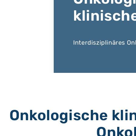
klinisch
Interdisziplinäres O
Onkologische kli
Onko