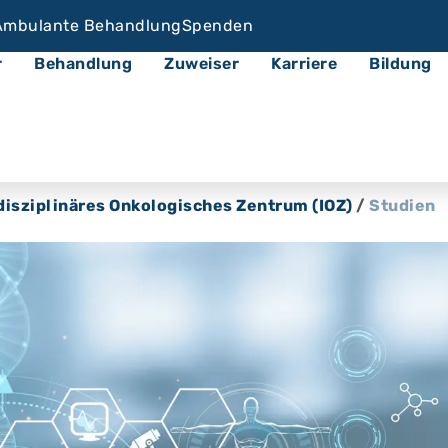
Ambulante Behandlung
Spenden
r
Behandlung
Zuweiser
Karriere
Bildung
disziplinäres Onkologisches Zentrum (IOZ)
/
Studien