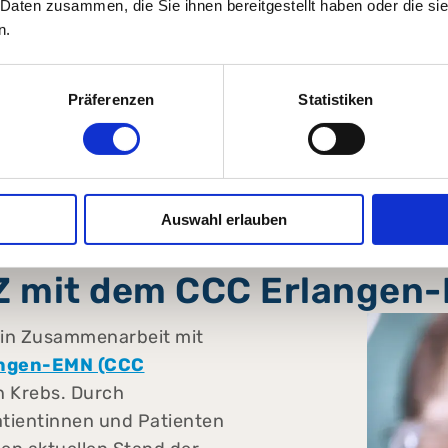
chen Standards
 Daten zusammen, die Sie ihnen bereitgestellt haben oder die s
n.
r der Teilnahme an einer Studie erfolgt eine umfasse
Präferenzen
Statistiken
Auswahl erlauben
Z mit dem CCC Erlangen
v in Zusammenarbeit mit
angen-EMN (CCC
 Krebs. Durch
atientinnen und Patienten