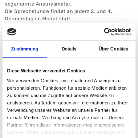
sogenannte Aneurysmata).
Die Sprechstunde findet an jedem 2. und 4.
Donnerstag im Monat statt.
Bitte vereinbaren Sie einen Termin.
Tel.:
+49 (0) 911 398-5763
E-Mail:
herzchirurgie@klinikum-nuernberg.de
Zustimmung
Details
Über Cookies
Fax: +49 (0) 911 398-7815
Diese Webseite verwendet Cookies
Öffnungszeiten
Do
14.00 - 15.30 Uhr
Wir verwenden Cookies, um Inhalte und Anzeigen zu
personalisieren, Funktionen für soziale Medien anbieten
Adresse
zu können und die Zugriffe auf unsere Website zu
analysieren. Außerdem geben wir Informationen zu Ihrer
Klinikum Nürnberg, Campus Süd
Verwendung unserer Website an unsere Partner für
Breslauer Str. 201
soziale Medien, Werbung und Analysen weiter. Unsere
90471 Nürnberg
Partner führen diese Informationen möglicherweise mit
weiteren Daten zusammen, die Sie ihnen bereitgestellt
Haus: HGZ