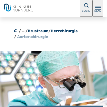
SUCHE
MENÜ
/ ...
/
Brustraum
/
Herzchirurgie
/
Aortenchirurgie