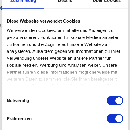
Zustimmung
Details
Über Cookies
der LU-Sprechstunde?
Diese Webseite verwendet Cookies
Unsere Expertise umfasst die Behandlung von:
Wir verwenden Cookies, um Inhalte und Anzeigen zu
personalisieren, Funktionen für soziale Medien anbieten
Einnässen beim Kind tagsüber und nachts
zu können und die Zugriffe auf unsere Website zu
(Enuresis) inkl. Sonderformen wie Giggle-
analysieren. Außerdem geben wir Informationen zu Ihrer
Inkontinenz
Verwendung unserer Website an unsere Partner für
soziale Medien, Werbung und Analysen weiter. Unsere
Inkontinenz bei Kindern verschiedener
Partner führen diese Informationen möglicherweise mit
Ausprägungen
weiteren Daten zusammen, die Sie ihnen bereitgestellt
Häufiges Wasserlassen (Pollakisurie) oder
haben oder die sie im Rahmen Ihrer Nutzung der Dienste
Miktionsaufschub
gesammelt haben.
Einwilligungsauswahl
Notwendig
Schmerzen beim Wasserlassen (Dysurie, Algurie)
Blasen-, Harnröhren- oder
Präferenzen
Beckenbodenschmerzen