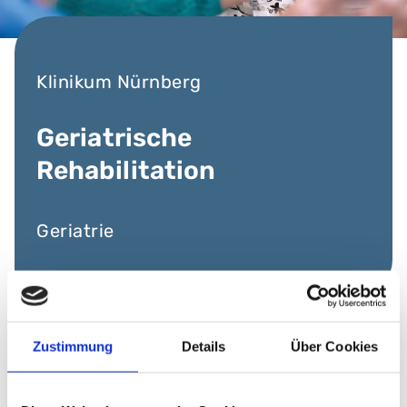
Klinikum Nürnberg
Geriatrische
Rehabilitation
Geriatrie
Zustimmung
Details
Über Cookies
Die wohnortnahe, umfassende und auf die
Bedürfnisse älterer Menschen
zugeschnittene geriatrische Rehabilitation