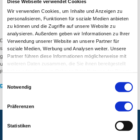
Diese Webseite verwendet Cookies
hilft, eine dauerhafte Pflegebedürftigkeit zu
Wir verwenden Cookies, um Inhalte und Anzeigen zu
vermeiden. Damit unterstützen wir Sie, Ihre
personalisieren, Funktionen für soziale Medien anbieten
Unabhängigkeit im Alltag zu erhalten oder
zu können und die Zugriffe auf unsere Website zu
wiederzugewinnen.
analysieren. Außerdem geben wir Informationen zu Ihrer
Die geriatrische Rehabilitation findet im Nürnberg-Stift
Verwendung unserer Website an unsere Partner für
statt. Da die ärztliche Leitung bei unserer Klinik liegt,
soziale Medien, Werbung und Analysen weiter. Unsere
garantieren wir eine enge Verzahnung von Akutmedizin
Partner führen diese Informationen möglicherweise mit
weiteren Daten zusammen, die Sie ihnen bereitgestellt
und Rehabilitation zum Wohle unserer Patientinnen und
haben oder die sie im Rahmen Ihrer Nutzung der Dienste
Patienten.
gesammelt haben.
Einwilligungsauswahl
Direkt zum Nürnberg-Stift
Notwendig
Präferenzen
Statistiken
Folgen Sie uns: