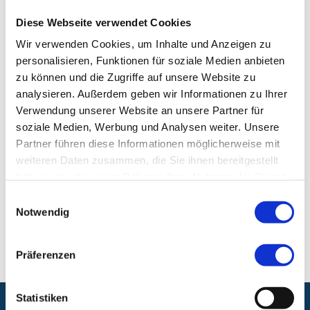
Diese Webseite verwendet Cookies
Qualifikationen:
Fachgebundene genetische
Beratung
Wir verwenden Cookies, um Inhalte und Anzeigen zu
personalisieren, Funktionen für soziale Medien anbieten
zu können und die Zugriffe auf unsere Website zu
Institut für Klinische Pharmakologie
analysieren. Außerdem geben wir Informationen zu Ihrer
Verwendung unserer Website an unsere Partner für
Klinikum Nürnberg, Campus Nord
soziale Medien, Werbung und Analysen weiter. Unsere
Prof.-Ernst-Nathan-Str. 1
Partner führen diese Informationen möglicherweise mit
90419 Nürnberg
weiteren Daten zusammen, die Sie ihnen bereitgestellt
haben oder die sie im Rahmen Ihrer Nutzung der Dienste
gesammelt haben.
Einwilligungsauswahl
E-Mail:
simon.jaeger@klinikum-nuernberg.de
Notwendig
Telefon:
+49 (0) 911 398-2822
Präferenzen
Statistiken