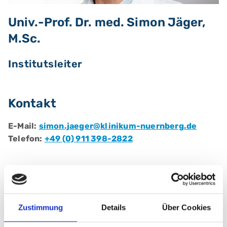
Univ.-Prof. Dr. med. Simon Jäger,
M.Sc.
Institutsleiter
Kontakt
E-Mail:
simon.jaeger@klinikum-nuernberg.de
Telefon:
+49 (0) 911 398-2822
Berufliche Qualifikationen
Fachärztin/ Facharzt für:
Innere Medizin und
Zustimmung
Details
Über Cookies
Klinische Pharmakologie
Zusatzbezeichnung:
Biostatistiker