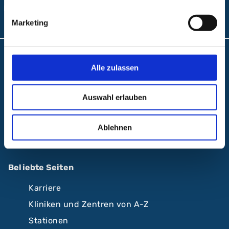
Folgen Sie uns:
Marketing
Anfahrt und Lageplan
Alle zulassen
A.R.Z. Ambulantes Rehabilitationszentrum
Auswahl erlauben
ABC Ambulantes BehandlungsCentrum
Klinikum Nürnberg
Ablehnen
Krankenhäuser Nürnberger Land
Beliebte Seiten
Karriere
Kliniken und Zentren von A-Z
Stationen