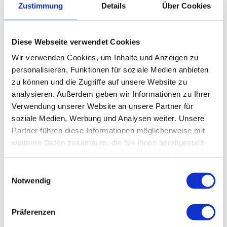
Zustimmung
Details
Über Cookies
und Rekonstruktive Chirurgie
Zusatzbezeichnung:
Handchirurgie, Notfallmedizin
Diese Webseite verwendet Cookies
Wir verwenden Cookies, um Inhalte und Anzeigen zu
Klinik für Plastische, Wiederherstellende und
personalisieren, Funktionen für soziale Medien anbieten
Handchirurgie, Schwerpunkt für
zu können und die Zugriffe auf unsere Website zu
Schwerbrandverletzte
analysieren. Außerdem geben wir Informationen zu Ihrer
Verwendung unserer Website an unsere Partner für
Klinikum Nürnberg, Campus Süd
soziale Medien, Werbung und Analysen weiter. Unsere
Breslauer Str. 201
Partner führen diese Informationen möglicherweise mit
90471 Nürnberg
weiteren Daten zusammen, die Sie ihnen bereitgestellt
haben oder die sie im Rahmen Ihrer Nutzung der Dienste
gesammelt haben.
Einwilligungsauswahl
E-Mail:
plastische-chirurgie@klinikum-
Notwendig
nuernberg.de
Telefon:
+49 (0) 911 398-2415
Präferenzen
Fax:
+49 (0) 911 398-5293