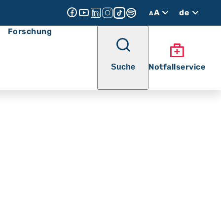
A
de
A
Forschung
Notfallservice
Suche