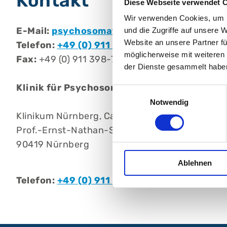
Kontakt
Diese Webseite verwendet 
Wir verwenden Cookies, um I
E-Mail:
psychosomatik@klinikum-nuernber
und die Zugriffe auf unsere 
Website an unsere Partner fü
Telefon:
+49 (0) 911 398-114102
möglicherweise mit weiteren
Fax:
+49 (0) 911 398-7449
der Dienste gesammelt habe
Klinik für Psychosomatische Medizin und 
Einwilligungsauswahl
Notwendig
Klinikum Nürnberg, Campus Nord
Prof.-Ernst-Nathan-Str. 1
90419 Nürnberg
Ablehnen
Telefon:
+49 (0) 911 398-7390