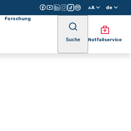
A
de
A
Forschung
Notfallservice
Suche