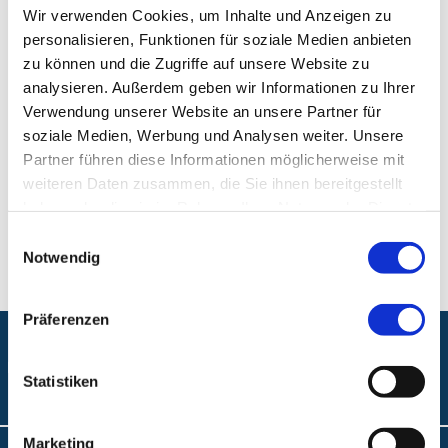
Klinik für Gefäßchirurgie, Vasculäre und
Wir verwenden Cookies, um Inhalte und Anzeigen zu
Endovasculäre Chirurgie
personalisieren, Funktionen für soziale Medien anbieten
zu können und die Zugriffe auf unsere Website zu
Klinikum Nürnberg, Campus Süd
analysieren. Außerdem geben wir Informationen zu Ihrer
Breslauer Str. 201
Verwendung unserer Website an unsere Partner für
90471 Nürnberg
soziale Medien, Werbung und Analysen weiter. Unsere
Partner führen diese Informationen möglicherweise mit
weiteren Daten zusammen, die Sie ihnen bereitgestellt
Telefon:
+49 (0) 911 398-2651
haben oder die sie im Rahmen Ihrer Nutzung der Dienste
gesammelt haben.
Fax:
+49 (0) 911 398-2984
Einwilligungsauswahl
Notwendig
Präferenzen
Folgen Sie uns:
Statistiken
Marketing