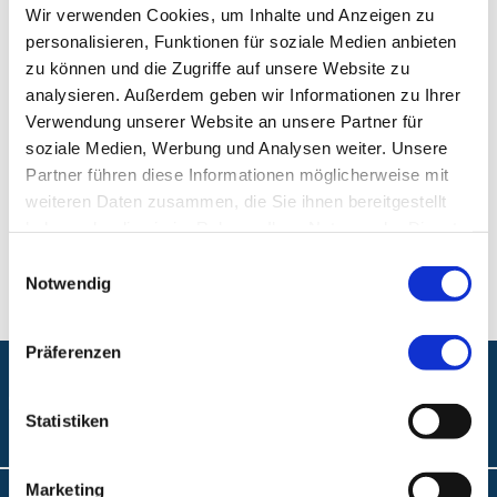
Wir verwenden Cookies, um Inhalte und Anzeigen zu
Qualifikationen:
Gesamtprojektleitung KIS,
personalisieren, Funktionen für soziale Medien anbieten
Gesamtverantwortung für alle KHZG-Projekte
zu können und die Zugriffe auf unsere Website zu
analysieren. Außerdem geben wir Informationen zu Ihrer
Digitales Prozess- und Technologiemanagement
Verwendung unserer Website an unsere Partner für
soziale Medien, Werbung und Analysen weiter. Unsere
Klinikum Nürnberg, Campus Nord
Partner führen diese Informationen möglicherweise mit
Prof.-Ernst-Nathan-Str. 1
weiteren Daten zusammen, die Sie ihnen bereitgestellt
90419 Nürnberg
haben oder die sie im Rahmen Ihrer Nutzung der Dienste
gesammelt haben.
Einwilligungsauswahl
Notwendig
Präferenzen
Folgen Sie uns:
Statistiken
Marketing