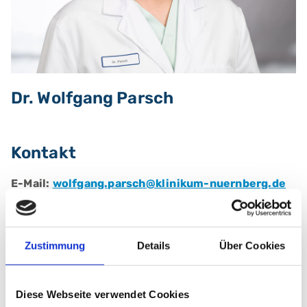
Dr. Wolfgang Parsch
Kontakt
E-Mail:
wolfgang.parsch@klinikum-nuernberg.de
Telefon:
+49 (0) 911 398-11 4298
Zustimmung
Details
Über Cookies
Berufliche Qualifikationen
Fachärztin/ Facharzt für:
Innere Medizin, klinisch
Diese Webseite verwendet Cookies
tätig in der Pneumologie