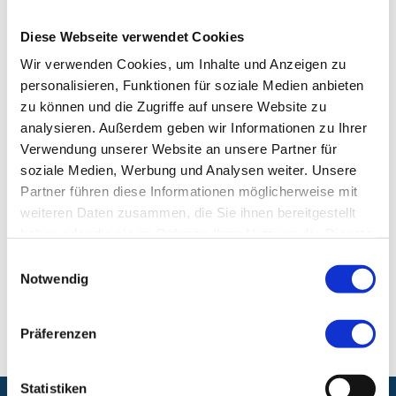
Schwerpunktbezeichnungen:
Neonatologie
Diese Webseite verwendet Cookies
Qualifikationen:
ERC-Kursdirektor NLS- und
EPALS-Kurse, Hygienebeauftragter Arzt, Prüfarzt für
Wir verwenden Cookies, um Inhalte und Anzeigen zu
klinische Studien nach AMG und MPG
personalisieren, Funktionen für soziale Medien anbieten
zu können und die Zugriffe auf unsere Website zu
analysieren. Außerdem geben wir Informationen zu Ihrer
Klinik für Neugeborene, Kinder und Jugendliche
Verwendung unserer Website an unsere Partner für
soziale Medien, Werbung und Analysen weiter. Unsere
Klinikum Nürnberg, Campus Süd
Partner führen diese Informationen möglicherweise mit
Breslauer Str. 201
weiteren Daten zusammen, die Sie ihnen bereitgestellt
90471 Nürnberg
haben oder die sie im Rahmen Ihrer Nutzung der Dienste
gesammelt haben.
Einwilligungsauswahl
Notwendig
E-Mail:
Kinderzentrum@klinikum-nuernberg.de
Fax:
+49 (0) 911 398-5107
Präferenzen
Statistiken