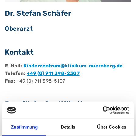
Dr. Stefan Schäfer
Oberarzt
Kontakt
E-Mail:
Kinderzentrum@klinikum-nuernberg.de
Telefon:
+49 (0) 911 398-2307
Fax:
+49 (0) 911 398-5107
Berufliche Qualifikationen
Fachärztin/ Facharzt für:
Kinder- und
Jugendmedizin
Zustimmung
Details
Über Cookies