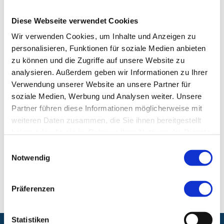
Qualifikationen:
Rettungsdienst
Diese Webseite verwendet Cookies
Wir verwenden Cookies, um Inhalte und Anzeigen zu
Klinik für Innere Medizin 4, Schwerpunkte
personalisieren, Funktionen für soziale Medien anbieten
Nephrologie und Hypertensiologie
zu können und die Zugriffe auf unsere Website zu
(Nierenheilkunde)
analysieren. Außerdem geben wir Informationen zu Ihrer
Verwendung unserer Website an unsere Partner für
Klinikum Nürnberg, Campus Süd
soziale Medien, Werbung und Analysen weiter. Unsere
Breslauer Str. 201
Partner führen diese Informationen möglicherweise mit
90471 Nürnberg
weiteren Daten zusammen, die Sie ihnen bereitgestellt
haben oder die sie im Rahmen Ihrer Nutzung der Dienste
gesammelt haben.
Einwilligungsauswahl
E-Mail:
nephrologie@klinikum-nuernberg.de
Notwendig
Telefon:
+49 (0) 911 398-2702
Fax:
+49 (0) 911 398-3183
Präferenzen
Statistiken