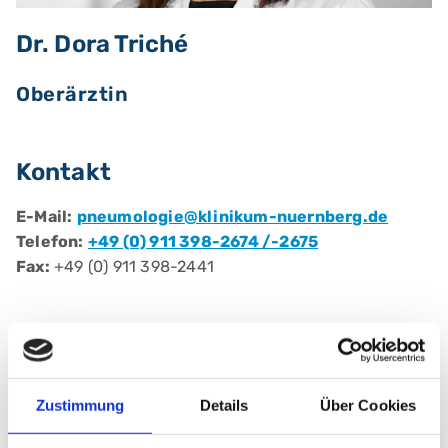
Dr. Dora Triché
Oberärztin
Kontakt
E-Mail:
pneumologie@klinikum-nuernberg.de
Telefon:
+49 (0) 911 398-2674 /-2675
Fax:
+49 (0) 911 398-2441
Berufliche Qualifikationen
Fachärztin/ Facharzt für:
Innere Medizin,
Zustimmung
Details
Über Cookies
Pneumologie