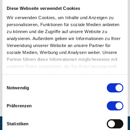
Zusatzbezeichnung:
Schlafmedizin
Diese Webseite verwendet Cookies
Wir verwenden Cookies, um Inhalte und Anzeigen zu
Klinik für Innere Medizin 3, Schwerpunkt
personalisieren, Funktionen für soziale Medien anbieten
Pneumologie (Lungenheilkunde)
zu können und die Zugriffe auf unsere Website zu
analysieren. Außerdem geben wir Informationen zu Ihrer
Klinikum Nürnberg, Campus Nord
Verwendung unserer Website an unsere Partner für
Prof.-Ernst-Nathan-Str. 1
soziale Medien, Werbung und Analysen weiter. Unsere
90419 Nürnberg
Partner führen diese Informationen möglicherweise mit
weiteren Daten zusammen, die Sie ihnen bereitgestellt
haben oder die sie im Rahmen Ihrer Nutzung der Dienste
E-Mail:
pneumologie@klinikum-nuernberg.de
gesammelt haben.
Einwilligungsauswahl
Telefon:
+49 (0) 911 398-2674
Notwendig
Fax:
+49 (0) 911 398-2441
Präferenzen
Statistiken