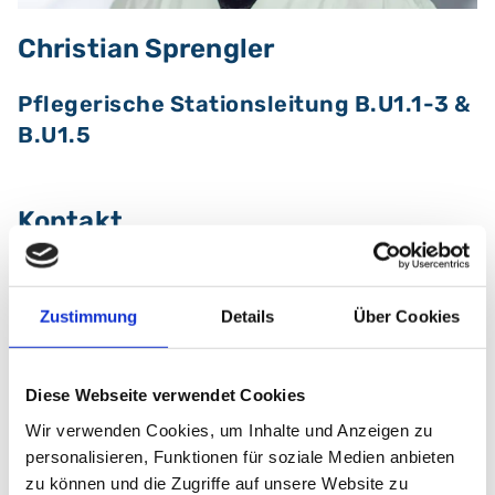
Christian Sprengler
Pflegerische Stationsleitung B.U1.1-3 &
B.U1.5
Kontakt
Telefon:
+49 (0) 911 398-11 8808
Fax:
+49 (0) 911 398-5128
Zustimmung
Details
Über Cookies
Klinik für Innere Medizin 8, Schwerpunkte
Kardiologie und Rhythmologie
Diese Webseite verwendet Cookies
Wir verwenden Cookies, um Inhalte und Anzeigen zu
Klinikum Nürnberg, Campus Süd
personalisieren, Funktionen für soziale Medien anbieten
Breslauer Str. 201
zu können und die Zugriffe auf unsere Website zu
90471 Nürnberg