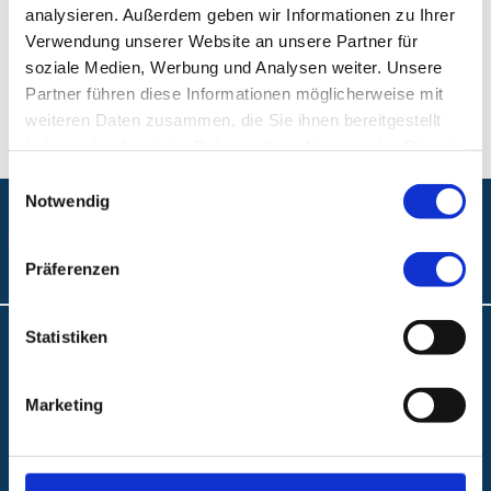
analysieren. Außerdem geben wir Informationen zu Ihrer
Verwendung unserer Website an unsere Partner für
Telefon:
+49 (0) 911 398-2990
soziale Medien, Werbung und Analysen weiter. Unsere
Partner führen diese Informationen möglicherweise mit
Fax:
+49 (0) 911 398-7748
weiteren Daten zusammen, die Sie ihnen bereitgestellt
haben oder die sie im Rahmen Ihrer Nutzung der Dienste
gesammelt haben.
Einwilligungsauswahl
Notwendig
Folgen Sie uns:
Präferenzen
Statistiken
Anfahrt und Lageplan
A.R.Z. Ambulantes Rehabilitationszentrum
Marketing
ABC Ambulantes BehandlungsCentrum
Klinikum Nürnberg