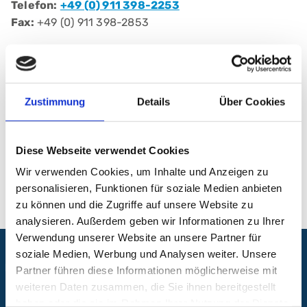
Telefon:
+49 (0) 911 398-2253
Fax:
+49 (0) 911 398-2853
Klinik für Innere Medizin 6, Schwerpunkte
Gastroenterologie, Endokrinologie und
Hepatologie
Zustimmung
Details
Über Cookies
Klinikum Nürnberg, Campus Nord
Prof.-Ernst-Nathan-Str. 1
Diese Webseite verwendet Cookies
90419 Nürnberg
Wir verwenden Cookies, um Inhalte und Anzeigen zu
personalisieren, Funktionen für soziale Medien anbieten
zu können und die Zugriffe auf unsere Website zu
analysieren. Außerdem geben wir Informationen zu Ihrer
Verwendung unserer Website an unsere Partner für
soziale Medien, Werbung und Analysen weiter. Unsere
Folgen Sie uns:
Partner führen diese Informationen möglicherweise mit
weiteren Daten zusammen, die Sie ihnen bereitgestellt
haben oder die sie im Rahmen Ihrer Nutzung der Dienste