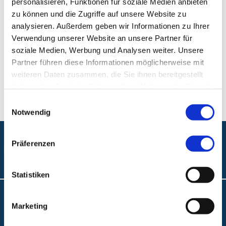
personalisieren, Funktionen für soziale Medien anbieten
90419 Nürnberg
zu können und die Zugriffe auf unsere Website zu
analysieren. Außerdem geben wir Informationen zu Ihrer
Verwendung unserer Website an unsere Partner für
E-Mail:
anaesthesie@klinikum-nuernberg.de
soziale Medien, Werbung und Analysen weiter. Unsere
Telefon:
+49 (0) 911 398-3678
Partner führen diese Informationen möglicherweise mit
weiteren Daten zusammen, die Sie ihnen bereitgestellt
Fax:
+49 (0) 911 398-2783
haben oder die sie im Rahmen Ihrer Nutzung der Dienste
gesammelt haben.
Einwilligungsauswahl
Notwendig
Präferenzen
Folgen Sie uns:
Statistiken
Anfahrt und Lageplan
Marketing
A.R.Z. Ambulantes Rehabilitationszentrum