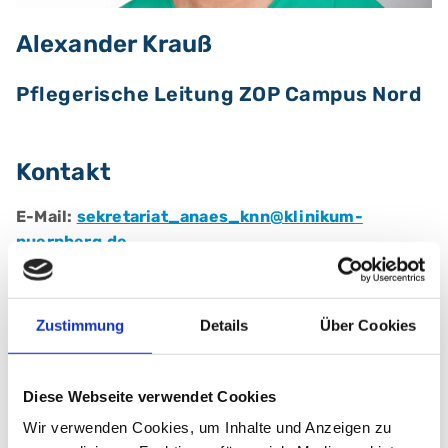
Alexander Krauß
Pflegerische Leitung ZOP Campus Nord
Kontakt
E-Mail:
sekretariat_anaes_knn@klinikum-
nuernberg.de
Telefon:
+49 (0) 911 398-3678
Fax:
+49 (0) 911 398-2783
Zustimmung
Details
Über Cookies
Klinik für Anästhesiologie und operative
Intensivmedizin
Diese Webseite verwendet Cookies
Klinikum Nürnberg, Campus Nord
Wir verwenden Cookies, um Inhalte und Anzeigen zu
Prof.-Ernst-Nathan-Str. 1