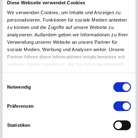
Diese Webseite verwendet Cookies
Wir verwenden Cookies, um Inhalte und Anzeigen zu
Mammographie, Tomosynthese
personalisieren, Funktionen für soziale Medien anbieten
zu können und die Zugriffe auf unsere Website zu
analysieren. Außerdem geben wir Informationen zu Ihrer
Verwendung unserer Website an unsere Partner für
Ultraschall der Brust
soziale Medien, Werbung und Analysen weiter. Unsere
Partner führen diese Informationen möglicherweise mit
weiteren Daten zusammen, die Sie ihnen bereitgestellt
Biopsie
haben oder die sie im Rahmen Ihrer Nutzung der Dienste
gesammelt haben.
Einwilligungsauswahl
Notwendig
MRT/ Kernspintomographie
Präferenzen
Vorbereitung
Statistiken