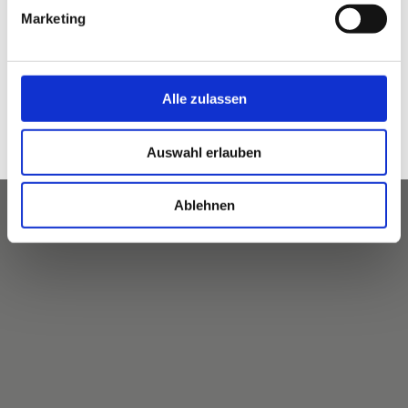
Marketing
Alle zulassen
Anfahrt
Auswahl erlauben
Ablehnen
Karte