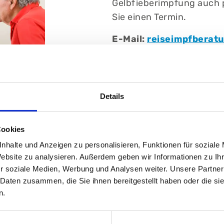
Gelbfieberimpfung auch p
Sie einen Termin.
E-Mail:
reiseimpfberat
Telefon:
+49 (0) 911 3
Institut für Labor- und
Details
Klinikum Nürnberg, Camp
Prof.-Ernst-Nathan-Str. 
Cookies
90419 Nürnberg
nhalte und Anzeigen zu personalisieren, Funktionen für soziale
Website zu analysieren. Außerdem geben wir Informationen zu I
E-Mail:
hyg_infektion@
r soziale Medien, Werbung und Analysen weiter. Unsere Partner
 Daten zusammen, die Sie ihnen bereitgestellt haben oder die s
Telefon:
+49 (0) 911 3
n.
Fax:
+49 (0) 911 398-326