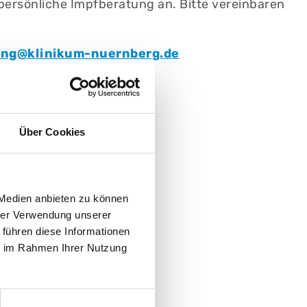
ersönliche Impfberatung an. Bitte vereinbaren
ung@klinikum-nuernberg.de
98-2522
 Infektionsmedizin
Über Cookies
us Nord
1
 Medien anbieten zu können
hrer Verwendung unserer
klinikum-nuernberg.de
 führen diese Informationen
ie im Rahmen Ihrer Nutzung
98-2520
6