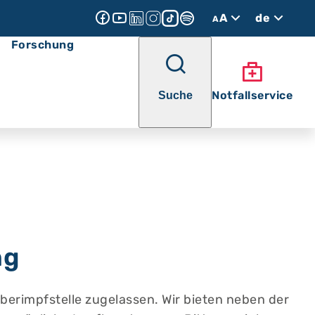
A
de
A
Forschung
Notfallservice
Suche
ng
ieberimpfstelle zugelassen. Wir bieten neben der