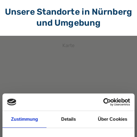
Unsere Standorte in Nürnberg
und Umgebung
Karte
Mit Klick / Tap können Sie die interaktive
Zustimmung
Details
Über Cookies
Kartenfunktion nutzen. Dafür gelten die
Datenschutzerklärungen von Google.