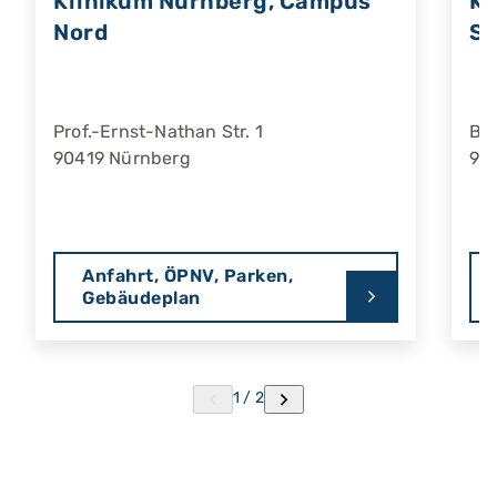
Klinikum Nürnberg, Campus
Kl
Nord
S
Prof.-Ernst-Nathan Str. 1
Bre
90419 Nürnberg
90
Anfahrt, ÖPNV, Parken,
Gebäudeplan
1 / 2