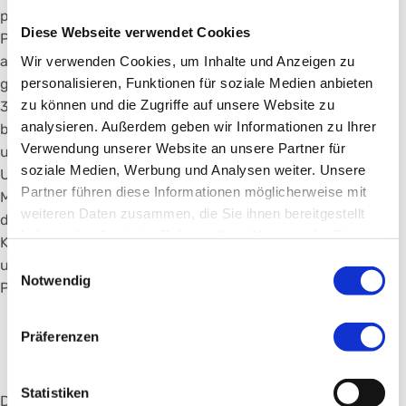
profitieren“, freut sich ABC-Geschäftsführer Alexander
Diese Webseite verwendet Cookies
Pazicky. „Wir sind bundesweit eine der größten
ambulanten Onkologien, empfangen in unserem
Wir verwenden Cookies, um Inhalte und Anzeigen zu
personalisieren, Funktionen für soziale Medien anbieten
gesamtem ABC auf dem Campus Nord pro Tag 200 bis
zu können und die Zugriffe auf unsere Website zu
300 Patienten und mehr als 1000 Anrufe. In diesem
analysieren. Außerdem geben wir Informationen zu Ihrer
besonders emotionalen und sensiblen Bereich kommt es
Verwendung unserer Website an unsere Partner für
unweigerlich zu Konflikten. Und der gesellschaftliche
soziale Medien, Werbung und Analysen weiter. Unsere
Umgangston ist rauer geworden.“ Besonders
Partner führen diese Informationen möglicherweise mit
Mitarbeitende am Anfang ihres Berufslebens profitieren
weiteren Daten zusammen, die Sie ihnen bereitgestellt
davon, wenn Sie gleich zu Beginn im Umgang mit
haben oder die sie im Rahmen Ihrer Nutzung der Dienste
Konflikten geschult werden. „Diskriminierung, Mobbing
gesammelt haben.
Einwilligungsauswahl
und Rassismus haben am Klinikum keinen Platz“, betont
Notwendig
Pazicky.
Betriebsvereinbarung und
Präferenzen
Deeskalationstrainings
Statistiken
Die Spende soll auch die innerbetriebliche Konfliktkultur