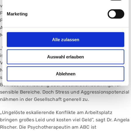
voranbringen. Als zweite Gruppe werden sogenannte
Praxisanleiterinnen und -anleiter geschult. Diese
Marketing
Pflegekräfte koordinieren in ihren Stationen und
Abteilungen die Aus- und Weiterbildung und sind damit
Multiplikatoren.
Alle zulassen
„Wir sind ausgesprochen dankbar für Ihr Engagement, es
ist gut investiertes Geld“, stellt Prof. Dr. Achim Jockwig,
Auswahl erlauben
Vorstandsvorsitzender des Klinikums, fest. Das Klinikum
Nürnberg unternehme bereits viel zur Vorbeugung von
Ablehnen
sozialen Konflikten, ob mit einer eigenen
Betriebsvereinbarung oder Deeskalationstrainings für
sensible Bereiche. Doch Stress und Aggressionspotenzial
nähmen in der Gesellschaft generell zu.
„Ungelöste eskalierende Konflikte am Arbeitsplatz
bringen großes Leid und kosten viel Geld“, sagt Dr. Angela
Rischer. Die Psychotherapeutin am ABC ist