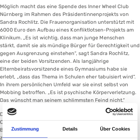
Möglich macht das eine Spende des Inner Wheel Club
Nürnberg im Rahmen des Präsidentinnenprojekts von
Sandra Rochlitz. Die Frauenorganisation unterstützt mit
6000 Euro den Aufbau eines Konfliktlotsen-Projekts am
Klinikum. „Es ist wichtig, dass man junge Menschen
stärkt, damit sie als mündige Bürger für Gerechtigkeit und
gegen Ausgrenzung einstehen“, sagt Sandra Rochlitz,
eine der beiden Vorsitzenden. Als langjährige
Elternbeiratsvorsitzende eines Gymnasiums habe sie
erlebt, „dass das Thema in Schulen eher tabuisiert wird“.
In ihrem persönlichen Umfeld war sie einst selbst von
Mobbing betroffen. „Es ist psychische Körperverletzung.
Das wünscht man seinem schlimmsten Feind nicht.“
Die neue Weiterbildung kommt zunächst den Teams der
Onkologie und der Anmeldung des Ambulanten
Zustimmung
Details
Über Cookies
Behandlungscentrums (ABC) am Klinikum Nürnberg
zugute. „Es ist schön, dass wir davon als Erste