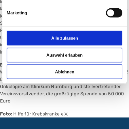
In den vergangenen fast 50 Jahren hat Hilfe für
Krebskranke Nürnberg die Onkologie und Hämatologie am
Marketing
Klinikum Nürnberg Nord mit über neun Millionen Euro aus
Spenden unterstützt. Es gibt drei Schwerpunkte: das
Projekt „Familien leben mit Krebs“, laborexperimentelle
Untersuchungen zur Entwicklung von
Alle zulassen
immuntherapeutischen Ansätzen und bessere
Infrastruktur bei der Patientenversorgung.
Auswahl erlauben
Bild oben:
Gerhard Weichselbaum, Gesellschafter der
Ablehnen
Weichselbaum & Sommerer GmbH (li.), übergab Univ.-Prof.
Dr. Stefan Knop, Direktor der Klinik für Hämatologie und
Onkologie am Klinikum Nürnberg und stellvertretender
Vereinsvorsitzender, die großzügige Spende von 50.000
Euro.
Foto:
Hilfe für Krebskranke e.V.