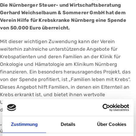
Die Nürnberger Steuer- und Wirtschaftsberatung
Gerhard Weichselbaum & Sommerer GmbH hat dem
Verein Hilfe für Krebskranke Nürnberg eine Spende
von 50.000 Euro überreicht.
Mit dieser wichtigen Zuwendung kann der Verein
weiterhin zahlreiche unterstützende Angebote für
Krebspatienten und deren Familien an der Klinik für
Onkologie und Hämatologie am Klinikum Nürnberg
finanzieren. Ein besonders herausragendes Projekt, das
von der Spende profitiert, ist „Familien leben mit Krebs“.
Dieses Angebot hilft Familien, in denen ein Elternteil an
Krebs erkrankt ist, und bietet ihnen wertvolle
Unterstützung, die gerade in solch schwierigen Zeiten
dringend benötigt wird.
„Ich bin sehr dankbar für diese völlig überraschende und
Zustimmung
Details
Über Cookies
überaus großzügige Zuwendung, denn unser