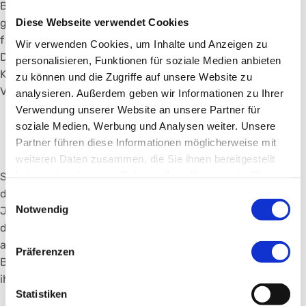
Beratungsangebot für Familien wird gebraucht und sehr
Diese Webseite verwendet Cookies
gut angenommen, ist aber nur über Spenden
finanzierbar“ erläutert Univ.-Prof. Dr. Stefan Knop,
Wir verwenden Cookies, um Inhalte und Anzeigen zu
Direktor der Klinik für Onkologie und Hämatologie am
personalisieren, Funktionen für soziale Medien anbieten
Klinikum Nürnberg und stellvertretender
zu können und die Zugriffe auf unsere Website zu
Vereinsvorsitzender.
analysieren. Außerdem geben wir Informationen zu Ihrer
Verwendung unserer Website an unsere Partner für
Gesamt-Spendenbilanz: neun
soziale Medien, Werbung und Analysen weiter. Unsere
Partner führen diese Informationen möglicherweise mit
Millionen Euro
weiteren Daten zusammen, die Sie ihnen bereitgestellt
haben oder die sie im Rahmen Ihrer Nutzung der Dienste
Steuerberater Gerhard Weichselbaum engagiert sich für
gesammelt haben.
den Verein Hilfe für Krebskranke bereits seit vielen
Einwilligungsauswahl
Notwendig
Jahren. „Es ist mir ein persönliches Anliegen, die Arbeit
des Vereins und die herausragende Patientenbetreuung
am Klinikum zu unterstützen. Die Klinik leistet in der
Präferenzen
Betreuung der Krebspatientinnen und -patienten und
ihrer Familien hervorragende Arbeit“, so Weichselbaum.
Statistiken