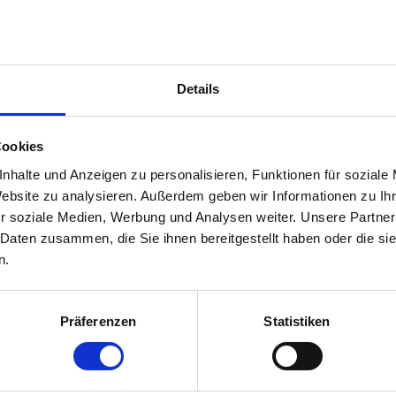
uhltest (iFOBT) und die Darmspiegelung. Der Stuhlt
eine Darmspiegelung. Die Darmspiegelung (Koloskopi
efund genügt meist eine Wiederholung nach zehn J
Details
Cookies
eitung und mögliche Risiken. Der Darm wird mit eine
nhalte und Anzeigen zu personalisieren, Funktionen für soziale
bis 30 Minuten und erfolgt meist unter Sedierung. 
Website zu analysieren. Außerdem geben wir Informationen zu I
önnen sofort schmerzfrei entfernt werden. Danach
r soziale Medien, Werbung und Analysen weiter. Unsere Partner
 Daten zusammen, die Sie ihnen bereitgestellt haben oder die s
en.
n.
armspiegelung fürchten?
Präferenzen
Statistiken
begründet. Dank moderner Beruhigungsmittel versch
cher und dauert nicht lange. Und das Wichtigste: Di
n und zu entfernen. Wer die Vorsorge einmal erlebt 