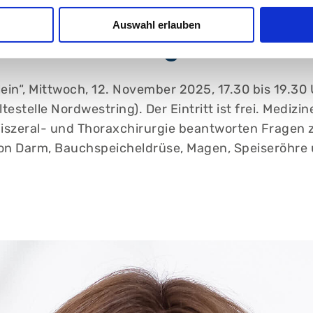
Auswahl erlauben
im Verdauungstrakt – Wir 
llein“, Mittwoch, 12. November 2025, 17.30 bis 19.3
stelle Nordwestring). Der Eintritt ist frei. Medizin
, Viszeral- und Thoraxchirurgie beantworten Frage
on Darm, Bauchspeicheldrüse, Magen, Speiseröhre