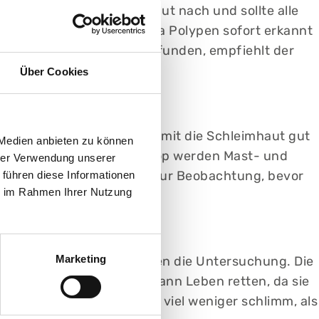
est weist verborgenes Blut nach und sollte alle
e) ist der Goldstandard, da Polypen sofort erkannt
ahren. Werden Polypen gefunden, empfiehlt der
Über Cookies
r Trinklösung gereinigt, damit die Schleimhaut gut
 Medien anbieten zu können
Mit einem flexiblen Endoskop werden Mast- und
hrer Verwendung unserer
 bleibt der Patient kurz zur Beobachtung, bevor
 führen diese Informationen
ie im Rahmen Ihrer Nutzung
Marketing
lafen die meisten Patienten die Untersuchung. Die
e Vorsorgedarmspiegelung kann Leben retten, da sie
hat, merkt schnell: Es ist viel weniger schlimm, als