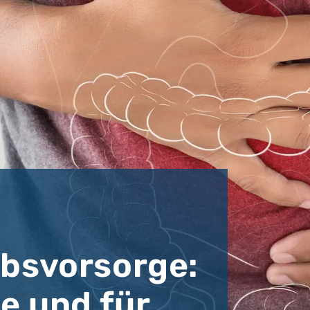
bsvorsorge:
e und für