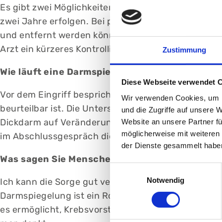
Es gibt zwei Möglichkeiten: den immunologischen St
zwei Jahre erfolgen. Bei positivem Ergebnis folgt 
und entfernt werden können. Bei unauffälligem B
Arzt ein kürzeres Kontrollintervall.
Zustimmung
Wie läuft eine Darmspiegelung ab?
Diese Webseite verwendet 
Vor dem Eingriff bespricht der Arzt Ablauf, Vorber
Wir verwenden Cookies, um I
beurteilbar ist. Die Untersuchung dauert etwa 20 
und die Zugriffe auf unsere 
Dickdarm auf Veränderungen untersucht, Polypen k
Website an unsere Partner fü
möglicherweise mit weiteren
im Abschlussgespräch die Befunde erläutert werd
der Dienste gesammelt habe
Was sagen Sie Menschen, die sich vor einer D
Einwilligungsauswahl
Notwendig
Ich kann die Sorge gut verstehen, aber sie ist un
Darmspiegelung ist ein Routineeingriff, sie ist si
es ermöglicht, Krebsvorstufen frühzeitig zu erkenne